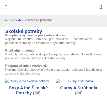
/
/ školské potreby
domov
eshop
Školské potreby
Kompletné vybavenie pre školu a školku.
Nájdete tu všetko potrebné pre školákov i predškolákov – od
pomôcok do tašky po kreatívne a výtvarné potreby.
Prehľadné triedenie.
Produkty sú rozdelené do podkategórií, aby ste rýchlo našli boxy,
pomôcky, písacie potreby aj kreatívne sady.
Podpora učenia a tvorivosti.
Kvalitné školské potreby uľahčujú organizáciu, podporujú kreativitu a
zvyšujú efektivitu učenia.
Boxy A Iné Školské
Gumy A Strúhadlá
Potreby
(54)
(24)