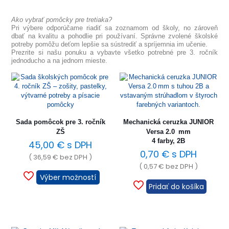
Ako vybrať pomôcky pre tretiaka?
Pri výbere odporúčame riadiť sa zoznamom od školy, no zároveň
dbať na kvalitu a pohodlie pri používaní. Správne zvolené školské
potreby pomôžu deťom lepšie sa sústrediť a spríjemnia im učenie.
Prezrite si našu ponuku a vybavte všetko potrebné pre 3. ročník
jednoducho a na jednom mieste.
Sada pomôcok pre 3. ročník
Mechanická ceruzka JUNIOR
ZŠ
Versa 2.0 mm
4 farby, 2B
45,00
€
s DPH
0,70
€
s DPH
(
36,59
€
bez DPH )
(
0,57
€
bez DPH )
Výber možností
Pridať do košíka