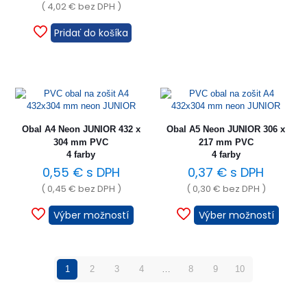
(
4,02
€
bez DPH )
Pridať do košíka
Obal A4 Neon JUNIOR 432 x
Obal A5 Neon JUNIOR 306 x
304 mm PVC
217 mm PVC
4 farby
4 farby
0,55
€
s DPH
0,37
€
s DPH
(
0,45
€
bez DPH )
(
0,30
€
bez DPH )
Výber možností
Výber možností
1
2
3
4
…
8
9
10