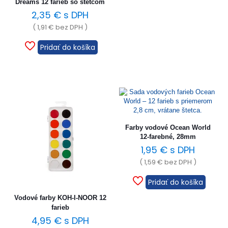
Dreams 12 farieb so štetcom
2,35
€
s DPH
(
1,91
€
bez DPH )
Pridať do košíka
Farby vodové Ocean World
12-farebné, 28mm
1,95
€
s DPH
(
1,59
€
bez DPH )
Pridať do košíka
Vodové farby KOH-I-NOOR 12
farieb
4,95
€
s DPH