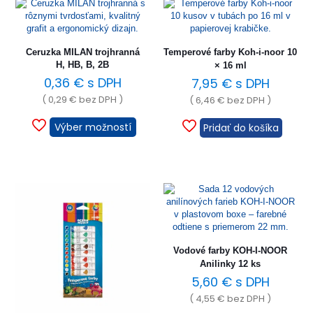
Ceruzka MILAN trojhranná
Temperové farby Koh-i-noor 10
H, HB, B, 2B
× 16 ml
0,36
€
s DPH
7,95
€
s DPH
(
0,29
€
bez DPH )
(
6,46
€
bez DPH )
Výber možností
Pridať do košíka
Vodové farby KOH-I-NOOR
Anilinky 12 ks
5,60
€
s DPH
(
4,55
€
bez DPH )