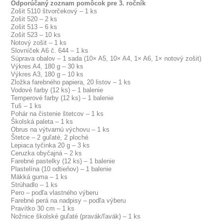
Odporúčaný zoznam pomôcok pre 3. ročník
Zošit 5110 štvorčekový – 1 ks
Zošit 520 – 2 ks
Zošit 513 – 6 ks
Zošit 523 – 10 ks
Notový zošit – 1 ks
Slovníček A6 č. 644 – 1 ks
Súprava obalov – 1 sada (10× A5, 10× A4, 1× A6, 1× notový zošit)
Výkres A4, 180 g – 30 ks
Výkres A3, 180 g – 10 ks
Zložka farebného papiera, 20 listov – 1 ks
Vodové farby (12 ks) – 1 balenie
Temperové farby (12 ks) – 1 balenie
Tuš – 1 ks
Pohár na čistenie štetcov – 1 ks
Školská paleta – 1 ks
Obrus na výtvarnú výchovu – 1 ks
Štetce – 2 guľaté, 2 ploché
Lepiaca tyčinka 20 g – 3 ks
Ceruzka obyčajná – 2 ks
Farebné pastelky (12 ks) – 1 balenie
Plastelína (10 odtieňov) – 1 balenie
Mäkká guma – 1 ks
Strúhadlo – 1 ks
Pero – podľa vlastného výberu
Farebné perá na nadpisy – podľa výberu
Pravítko 30 cm – 1 ks
Nožnice školské guľaté (pravák/ľavák) – 1 ks