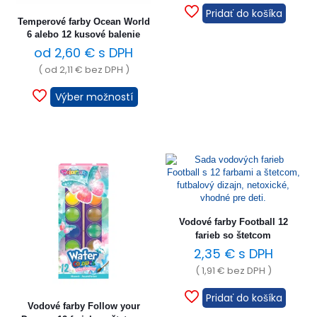
Pridať do košíka
Temperové farby Ocean World
6 alebo 12 kusové balenie
od
2,60
€
s DPH
( od
2,11
€
bez DPH )
Výber možností
Vodové farby Football 12
farieb so štetcom
2,35
€
s DPH
(
1,91
€
bez DPH )
Pridať do košíka
Vodové farby Follow your