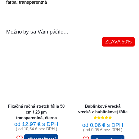
farba: transparentná
Možno by sa Vám páčilo…
ZĽAVA 50%
Fixačná ručná stretch fólia 50
Bublinkové vrecká
vrecká z bublinkovej fólie
cm / 23 µm
transparentná, čierna
Hodnotenie
od
12,97
€
s DPH
od
0,06
€
s DPH
5.00
( od
10,54
€
bez DPH )
( od
0,05
€
bez DPH )
z 5