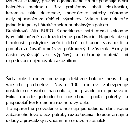
Materiál je ľahký, pružný a jednoducho sa prispôsobuje tvaru
baleného predmetu. Bez problémov obalí elektroniku,
keramiku, sklo, dekorácie, kancelárske potreby, náhradné
diely aj množstvo ďalších výrobkov. Vďaka tomu dokáže
jedna fólia pokryť široké spektrum obalových potrieb.
Bublinková fólia BUFO Sicherklasse patrí medzi základné
typy fólií určené na každodenné používanie. Napriek nízkej
hmotnosti poskytuje veľmi dobré ochranné vlastnosti a
pomáha znižovať množstvo poškodených zásielok. Firmy ju
často využívajú ako výplňový a ochranný materiál pri
expedovaní objednávok zákazníkom.
Šírka role 1 meter umožňuje efektívne balenie menších aj
väčších predmetov. Návin 100 metrov zabezpečuje
dostatočnú zásobu materiálu aj pri pravidelnom používaní.
Fóliu môžete jednoducho odstrihnúť podľa potreby a
prispôsobiť konkrétnemu rozmeru výrobku.
Transparentné prevedenie umožňuje jednoduchú identifikáciu
zabaleného tovaru bez potreby rozbaľovania. To ocenia najmä
sklady a prevádzky s väčším množstvom zásielok.