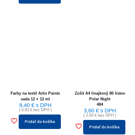
Farby na textil Artix Paints
Zošit A4 linajkový 80 listov
sada 12 × 12 ml
Polar Night
8,40
€
s DPH
484
(
6,83
€
bez DPH )
3,60
€
s DPH
(
2,93
€
bez DPH )
Pridať do košíka
Pridať do košíka