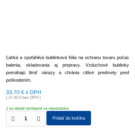
Ľahká a spoľahlivá bublinková fólia na ochranu tovaru počas
balenia, skladovania aj prepravy. Vzduchové bublinky
pomáhajú tlmiť nárazy a chránia citlivé predmety pred
poškodením.
33,70
€
s DPH
(
27,40
€
bez DPH )
2 na sklade (dostupné na objednávku)
Pridať do košíka