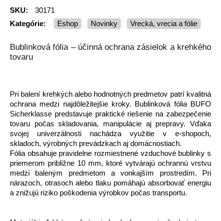
SKU:
30171
Kategórie:
Eshop
Novinky
Vrecká, vrecia a fólie
,
,
Bublinková fólia – účinná ochrana zásielok a krehkého
tovaru
Pri balení krehkých alebo hodnotných predmetov patrí kvalitná
ochrana medzi najdôležitejšie kroky. Bublinková fólia BUFO
Sicherklasse predstavuje praktické riešenie na zabezpečenie
tovaru počas skladovania, manipulácie aj prepravy. Vďaka
svojej univerzálnosti nachádza využitie v e-shopoch,
skladoch, výrobných prevádzkach aj domácnostiach.
Fólia obsahuje pravidelne rozmiestnené vzduchové bublinky s
priemerom približne 10 mm, ktoré vytvárajú ochrannú vrstvu
medzi baleným predmetom a vonkajším prostredím. Pri
nárazoch, otrasoch alebo tlaku pomáhajú absorbovať energiu
a znižujú riziko poškodenia výrobkov počas transportu.