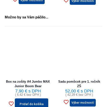
Výber možností
Výber možností
Možno by sa Vám páčilo...
Box na zošity A4 Jumbo MAX
Sada pomôcok pre 1. ročník
Junior Boom Bear
ZŠ
7,90
€
s DPH
52,00
€
s DPH
(
6,42
€
bez DPH )
(
42,28
€
bez DPH )
Výber možností
Pridať do košíka