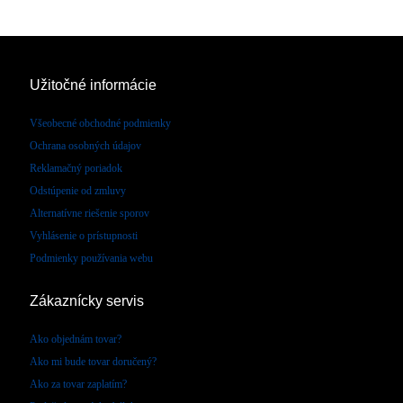
Užitočné informácie
Všeobecné obchodné podmienky
Ochrana osobných údajov
Reklamačný poriadok
Odstúpenie od zmluvy
Alternatívne riešenie sporov
Vyhlásenie o prístupnosti
Podmienky používania webu
Zákaznícky servis
Ako objednám tovar?
Ako mi bude tovar doručený?
Ako za tovar zaplatím?