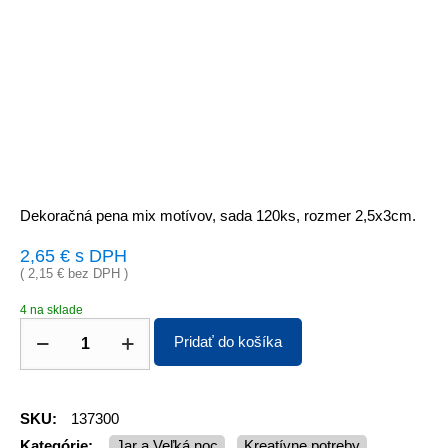
Dekoračná pena mix motívov, sada 120ks, rozmer 2,5x3cm.
2,65
€
s DPH
(
2,15
€
bez DPH )
4 na sklade
Pridať do košíka
SKU:
137300
Kategórie:
Jar a Veľká noc
Kreatívne potreby
,