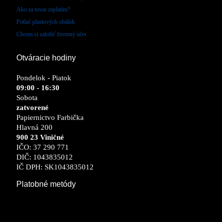
Ako za tovar zaplatím?
Potlač plastových obálok
Chcem si založiť firemný účet
Otváracie hodiny
Pondelok - Piatok
09:00 - 16:30
Sobota
zatvorené
Papiernictvo Farbička
Hlavná 200
900 23 Viničné
IČO: 37 290 771
DIČ: 1043835012
IČ DPH: SK1043835012
Platobné metódy