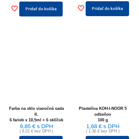
Pridať do košíka
Pridať do košíka
Farba na sklo vianočná sada
Plastelína KOH-I-NOOR 5
II.
odtieňov
6 farieb x 10,5ml + 6 sklíčok
100 g
9,85
€
s DPH
1,68
€
s DPH
(
8,01
€
bez DPH )
(
1,36
€
bez DPH )