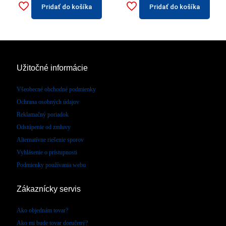
Pridať do košíka
Pridať do košíka
Užitočné informácie
Všeobecné obchodné podmienky
Ochrana osobných údajov
Reklamačný poriadok
Odstúpenie od zmluvy
Alternatívne riešenie sporov
Vyhlásenie o prístupnosti
Podmienky používania webu
Zákaznícky servis
Ako objednám tovar?
Ako mi bude tovar doručený?