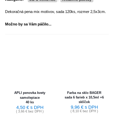
Dekoračná pena mix motívov, sada 120ks, rozmer 2,5x3cm.
Možno by sa Vám páčilo...
APLI penovka kvety
Farba na sklo BAGER
sada 6 farieb x 10,5ml +6
samolepiace
sklíčok
40 ks
9,96
€
s DPH
4,50
€
s DPH
(
8,10
€
bez DPH )
(
3,66
€
bez DPH )