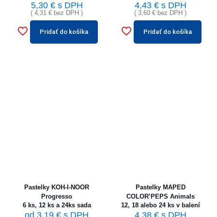
5,30
€
s DPH
4,43
€
s DPH
(
4,31
€
bez DPH )
(
3,60
€
bez DPH )
Pridať do košíka
Pridať do košíka
Pastelky KOH-I-NOOR
Pastelky MAPED
Progresso
COLOR’PEPS Animals
6 ks, 12 ks a 24ks sada
12, 18 alebo 24 ks v balení
od
3,19
€
s DPH
4,38
€
s DPH