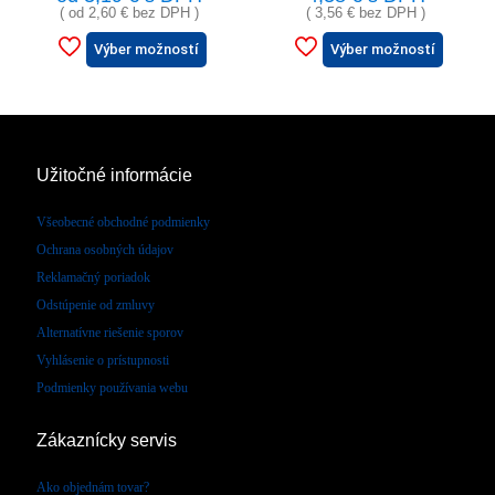
( od
2,60
€
bez DPH )
(
3,56
€
bez DPH )
Výber možností
Výber možností
Užitočné informácie
Všeobecné obchodné podmienky
Ochrana osobných údajov
Reklamačný poriadok
Odstúpenie od zmluvy
Alternatívne riešenie sporov
Vyhlásenie o prístupnosti
Podmienky používania webu
Zákaznícky servis
Ako objednám tovar?