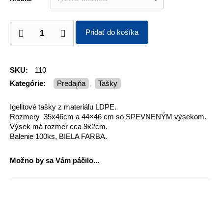
Pridať do košíka
SKU:
110
Kategórie:
Predajňa
Tašky
,
Igelitové tašky z materiálu LDPE.
Rozmery 35x46cm a 44×46 cm so SPEVNENÝM výsekom.
Výsek má rozmer cca 9x2cm.
Balenie 100ks, BIELA FARBA.
Možno by sa Vám páčilo...