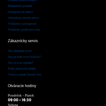
Ochrana osobných údajov
Reklamačný poriadok
Odstúpenie od zmluvy
Alternatívne riešenie sporov
Vyhlásenie o prístupnosti
Podmienky používania webu
Zákaznícky servis
Ako objednám tovar?
Ako mi bude tovar doručený?
Ako za tovar zaplatím?
Potlač plastových obálok
Chcem si založiť firemný účet
Otváracie hodiny
Pondelok - Piatok
09:00 - 16:30
Sobota