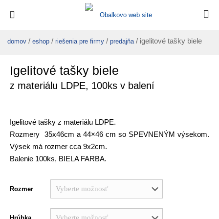
/
/
/
/ igelitové tašky biele
domov
eshop
riešenia pre firmy
predajňa
Igelitové tašky biele
z materiálu LDPE, 100ks v balení
Igelitové tašky z materiálu LDPE.
Rozmery 35x46cm a 44×46 cm so SPEVNENÝM výsekom.
Výsek má rozmer cca 9x2cm.
Balenie 100ks, BIELA FARBA.
Rozmer
Hrúbka