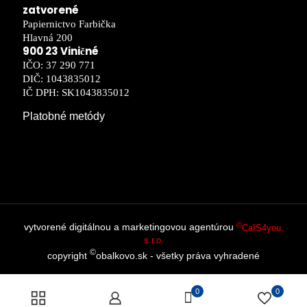
zatvorené
Papiernictvo Farbička
Hlavná 200
900 23 Viničné
IČO: 37 290 771
DIČ: 1043835012
IČ DPH: SK1043835012
Platobné metódy
©
vytvorené digitálnou a marketingovou agentúrou
CaIS4you,
s.r.o.
©
copyright
obalkovo.sk - všetky práva vyhradené
0
0