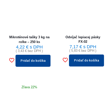
Mikroténové tašky 3 kg na
Odvíjač lepiacej pásky
FX-02
rolke – 250 ks
7,17
€
s DPH
4,22
€
s DPH
(
5,83
€
bez DPH )
(
3,43
€
bez DPH )
Pridať do košíka
Pridať do košíka
Zľava 22%