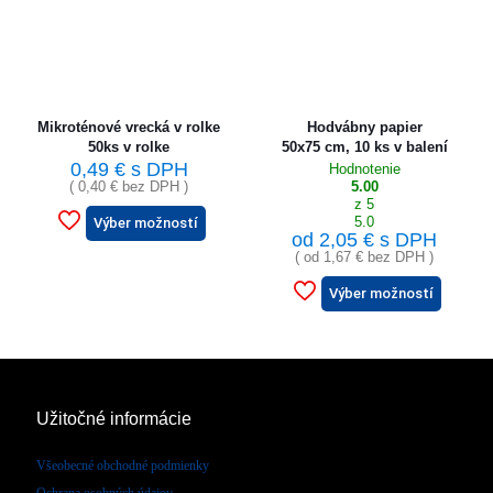
Mikroténové vrecká v rolke
Hodvábny papier
50ks v rolke
50x75 cm, 10 ks v balení
0,49
€
s DPH
Hodnotenie
(
0,40
€
bez DPH )
5.00
z 5
5.0
Výber možností
od
2,05
€
s DPH
( od
1,67
€
bez DPH )
Výber možností
Užitočné informácie
Všeobecné obchodné podmienky