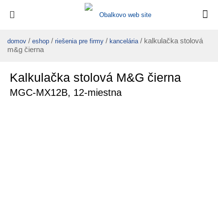
/
/
/
/ kalkulačka stolová
domov
eshop
riešenia pre firmy
kancelária
m&g čierna
Kalkulačka stolová M&G čierna
MGC-MX12B, 12-miestna