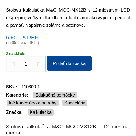
Stolová kalkulačka M&G MGC-MX12B s 12-miestnym LCD
displejom, veľkými tlačidlami a funkciami ako výpočet percent
a pamäť. Napájanie solárne a batériové.
6,95
€
s DPH
(
5,65
€
bez DPH )
3 na sklade
Pridať do košíka
SKU:
110600-1
Kategórie:
Edukačné pomôcky
,
Iné kancelárske potreby
Kancelária
,
Značka:
kalkulačka
Stolová kalkulačka M&G MGC-MX12B – 12-miestna,
čierna