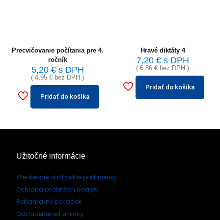
Precvičovanie počítania pre 4.
Hravé diktáty 4
7,20
€
s DPH
ročník
(
6,86
€
bez DPH )
5,20
€
s DPH
(
4,95
€
bez DPH )
Pridať do košíka
Pridať do košíka
Užitočné informácie
Všeobecné obchodné podmienky
Ochrana osobných údajov
Reklamačný poriadok
Odstúpenie od zmluvy