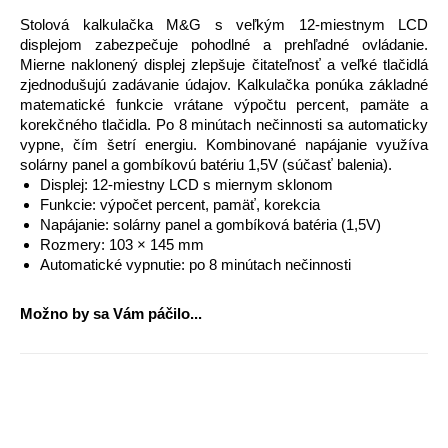
Stolová kalkulačka M&G s veľkým 12-miestnym LCD
displejom zabezpečuje pohodlné a prehľadné ovládanie.
Mierne naklonený displej zlepšuje čitateľnosť a veľké tlačidlá
zjednodušujú zadávanie údajov. Kalkulačka ponúka základné
matematické funkcie vrátane výpočtu percent, pamäte a
korekčného tlačidla. Po 8 minútach nečinnosti sa automaticky
vypne, čím šetrí energiu. Kombinované napájanie využíva
solárny panel a gombíkovú batériu 1,5V (súčasť balenia).
Displej: 12-miestny LCD s miernym sklonom
Funkcie: výpočet percent, pamäť, korekcia
Napájanie: solárny panel a gombíková batéria (1,5V)
Rozmery: 103 × 145 mm
Automatické vypnutie: po 8 minútach nečinnosti
Možno by sa Vám páčilo...