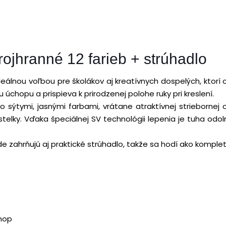
rojhranné 12 farieb + strúhadlo
ideálnou voľbou pre školákov aj kreatívnych dospelých, ktorí
chopu a prispieva k prirodzenej polohe ruky pri kreslení.
sýtymi, jasnými farbami, vrátane atraktívnej striebornej 
stelky. Vďaka špeciálnej SV technológii lepenia je tuha odoln
ade zahrňujú aj praktické strúhadlo, takže sa hodí ako kompl
chop