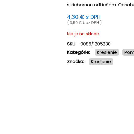
striebornou odtieňom. Obsahuj
4,30
€
s DPH
(
3,50
€
bez DPH )
Nie je na sklade
SKU:
0086/1205230
Kategórie:
Kreslenie
,
Pom
Značka:
kreslenie