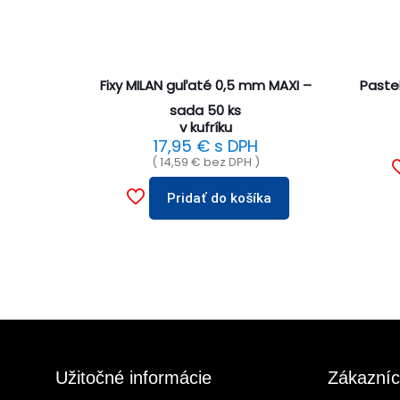
Fixy MILAN guľaté 0,5 mm MAXI –
Paste
sada 50 ks
v kufríku
17,95
€
s DPH
(
14,59
€
bez DPH )
Pridať do košíka
Užitočné informácie
Zákazníc