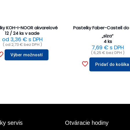
lky KOH-I-NOOR akvarelové
Pastelky Faber-Castell do
12 / 24 ks v sade
„slza“
od
3,36
€
s DPH
4 ks
( od
2,73
€
bez DPH )
7,69
€
s DPH
(
6,25
€
bez DPH )
Výber možností
Pridať do košíka
ky servis
Otváracie hodiny