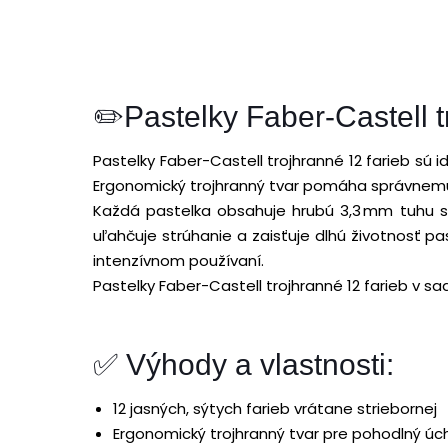
✏️Pastelky Faber-Castell t
Pastelky Faber-Castell trojhranné 12 farieb sú 
Ergonomický trojhranný tvar pomáha správnemu ú
Každá pastelka obsahuje hrubú 3,3 mm tuhu so 
uľahčuje strúhanie a zaisťuje dlhú životnosť pa
intenzívnom používaní.
Pastelky Faber-Castell trojhranné 12 farieb v s
✅ Výhody a vlastnosti:
12 jasných, sýtych farieb vrátane striebornej
Ergonomický trojhranný tvar pre pohodlný ú