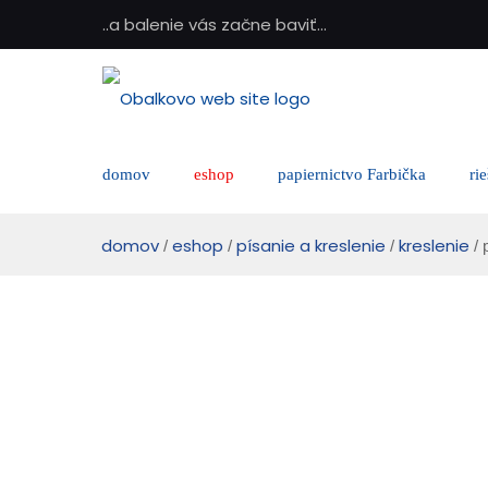
..a balenie vás začne baviť...
domov
eshop
papiernictvo Farbička
ri
domov
eshop
písanie a kreslenie
kreslenie
/
/
/
/ 