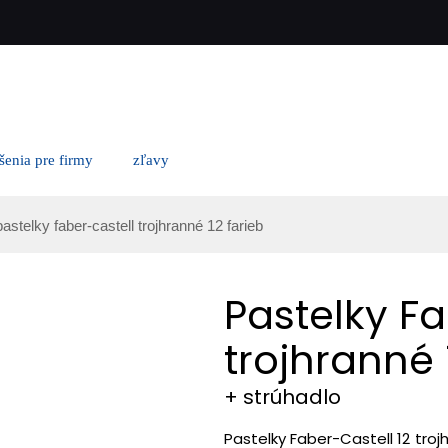
ešenia pre firmy
zľavy
pastelky faber-castell trojhranné 12 farieb
Pastelky F
trojhranné 
+ strúhadlo
Pastelky Faber-Castell 12 tro