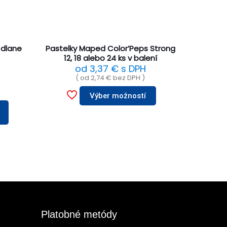
 dlane
Pastelky Maped Color’Peps Strong
12, 18 alebo 24 ks v balení
od
3,37
€
s DPH
( od
2,74
€
bez DPH )
Výber možností
Platobné metódy