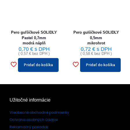
Pero guľôčkové SOLIDLY
Pero gulôčkové SOLIDLY
Pastel 0,7mm
0,5mm
modrá náplň
mikrohrot
0,70
€
s DPH
0,72
€
s DPH
(
0,57
€
bez DPH )
(
0,58
€
bez DPH )
Pridať do košíka
Pridať do košíka
Užitočné informácie
Všeobecné obchodné podmienky
Ochrana osobných údajov
Reklamačný poriadok