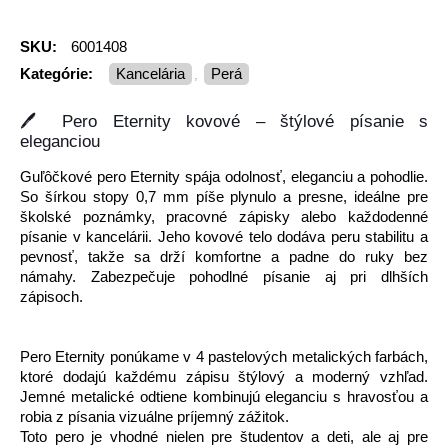
SKU:
6001408
Kategórie:
Kancelária
Perá
,
🖊️ Pero Eternity kovové – štýlové písanie s
eleganciou
Guľôčkové pero Eternity spája odolnosť, eleganciu a pohodlie.
So šírkou stopy 0,7 mm píše plynulo a presne, ideálne pre
školské poznámky, pracovné zápisky alebo každodenné
písanie v kancelárii. Jeho kovové telo dodáva peru stabilitu a
pevnosť, takže sa drží komfortne a padne do ruky bez
námahy. Zabezpečuje pohodlné písanie aj pri dlhších
zápisoch.
Pero Eternity ponúkame v 4 pastelových metalických farbách,
ktoré dodajú každému zápisu štýlový a moderný vzhľad.
Jemné metalické odtiene kombinujú eleganciu s hravosťou a
robia z písania vizuálne príjemný zážitok.
Toto pero je vhodné nielen pre študentov a deti, ale aj pre