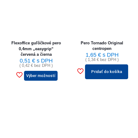
Flexoffice guľôčkové pero
Pero Tornado Original
centropen
0,4mm „easygrip“
1,65
€
s DPH
červená a čierna
(
1,34
€
bez DPH )
0,51
€
s DPH
(
0,42
€
bez DPH )
Pridať do košíka
Výber možností