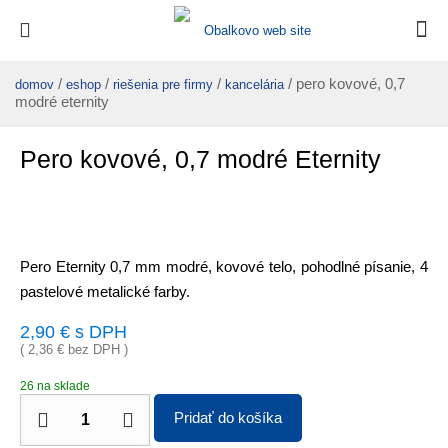
/
/
/
/ pero kovové, 0,7
domov
eshop
riešenia pre firmy
kancelária
modré eternity
Pero kovové, 0,7 modré Eternity
Pero Eternity 0,7 mm modré, kovové telo, pohodlné písanie, 4
pastelové metalické farby.
2,90
€
s DPH
(
2,36
€
bez DPH )
26 na sklade
Pridať do košíka