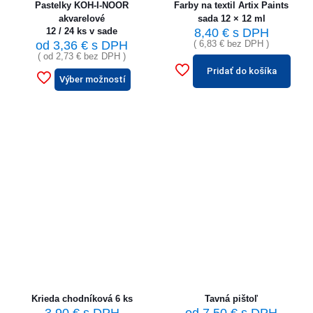
Pastelky KOH-I-NOOR
Farby na textil Artix Paints
akvarelové
sada 12 × 12 ml
12 / 24 ks v sade
8,40
€
s DPH
od
3,36
€
s DPH
(
6,83
€
bez DPH )
( od
2,73
€
bez DPH )
Pridať do košíka
Výber možností
Krieda chodníková 6 ks
Tavná pištoľ