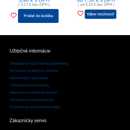
3,90
€
s DPH
od
7,50
€
s DPH
(
3,17
€
bez DPH )
( od
6,10
€
bez DPH )
Výber možností
Pridať do košíka
Užitočné informácie
Všeobecné obchodné podmienky
Ochrana osobných údajov
Reklamačný poriadok
Odstúpenie od zmluvy
Alternatívne riešenie sporov
Vyhlásenie o prístupnosti
Podmienky používania webu
Zákaznícky servis