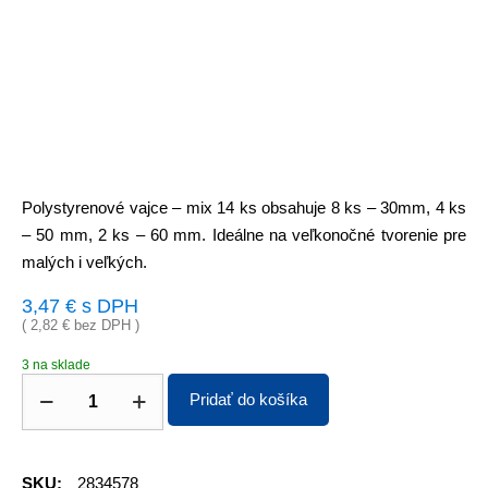
Polystyrenové vajce – mix 14 ks obsahuje 8 ks – 30mm, 4 ks
– 50 mm, 2 ks – 60 mm. Ideálne na veľkonočné tvorenie pre
malých i veľkých.
3,47
€
s DPH
(
2,82
€
bez DPH )
3 na sklade
Pridať do košíka
SKU:
2834578