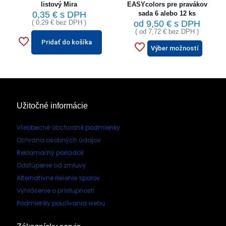
listový Mira
EASYcolors pre pravákov
0,35
€
s DPH
sada 6 alebo 12 ks
(
0,29
€
bez DPH )
od
9,50
€
s DPH
( od
7,72
€
bez DPH )
Pridať do košíka
Výber možností
Užitočné informácie
Všeobecné obchodné podmienky
Ochrana osobných údajov
Reklamačný poriadok
Odstúpenie od zmluvy
Alternatívne riešenie sporov
Vyhlásenie o prístupnosti
Podmienky používania webu