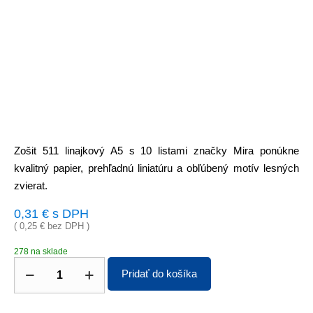
Zošit 511 linajkový A5 s 10 listami značky Mira ponúkne
kvalitný papier, prehľadnú liniatúru a obľúbený motív lesných
zvierat.
0,31
€
s DPH
(
0,25
€
bez DPH )
278 na sklade
Pridať do košíka