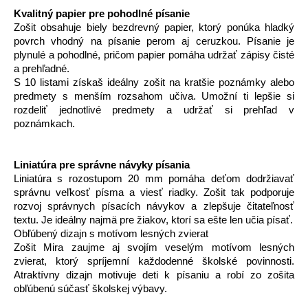
Kvalitný papier pre pohodlné písanie
Zošit obsahuje biely bezdrevný papier, ktorý ponúka hladký
povrch vhodný na písanie perom aj ceruzkou. Písanie je
plynulé a pohodlné, pričom papier pomáha udržať zápisy čisté
a prehľadné.
S 10 listami získaš ideálny zošit na kratšie poznámky alebo
predmety s menším rozsahom učiva. Umožní ti lepšie si
rozdeliť jednotlivé predmety a udržať si prehľad v
poznámkach.
Liniatúra pre správne návyky písania
Liniatúra s rozostupom 20 mm pomáha deťom dodržiavať
správnu veľkosť písma a viesť riadky. Zošit tak podporuje
rozvoj správnych písacích návykov a zlepšuje čitateľnosť
textu. Je ideálny najmä pre žiakov, ktorí sa ešte len učia písať.
Obľúbený dizajn s motívom lesných zvierat
Zošit Mira zaujme aj svojím veselým motívom lesných
zvierat, ktorý spríjemní každodenné školské povinnosti.
Atraktívny dizajn motivuje deti k písaniu a robí zo zošita
obľúbenú súčasť školskej výbavy.