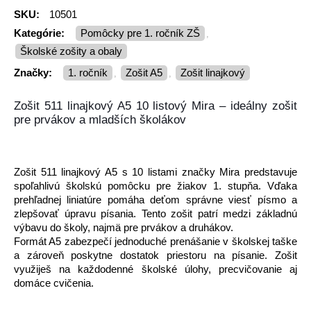
SKU:
10501
Kategórie:
Pomôcky pre 1. ročník ZŠ
,
Školské zošity a obaly
Značky:
1. ročník
zošit A5
zošit linajkový
,
,
Zošit 511 linajkový A5 10 listový Mira – ideálny zošit
pre prvákov a mladších školákov
Zošit 511 linajkový A5 s 10 listami značky Mira predstavuje
spoľahlivú školskú pomôcku pre žiakov 1. stupňa. Vďaka
prehľadnej liniatúre pomáha deťom správne viesť písmo a
zlepšovať úpravu písania. Tento zošit patrí medzi základnú
výbavu do školy, najmä pre prvákov a druhákov.
Formát A5 zabezpečí jednoduché prenášanie v školskej taške
a zároveň poskytne dostatok priestoru na písanie. Zošit
využiješ na každodenné školské úlohy, precvičovanie aj
domáce cvičenia.