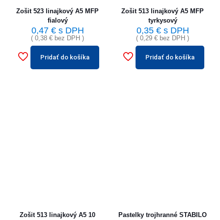
Zošit 523 linajkový A5 MFP
Zošit 513 linajkový A5 MFP
fialový
tyrkysový
0,47
€
s DPH
0,35
€
s DPH
(
0,38
€
bez DPH )
(
0,29
€
bez DPH )
Pridať do košíka
Pridať do košíka
Zošit 513 linajkový A5 10
Pastelky trojhranné STABILO