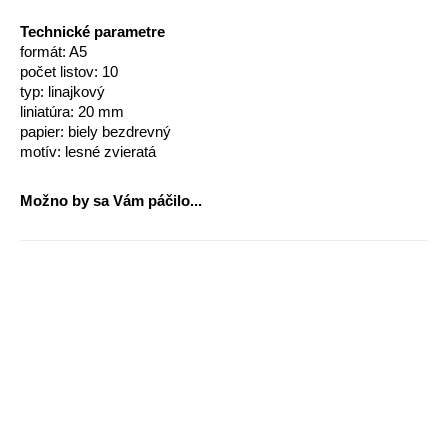
Technické parametre
formát: A5
počet listov: 10
typ: linajkový
liniatúra: 20 mm
papier: biely bezdrevný
motív: lesné zvieratá
Možno by sa Vám páčilo...