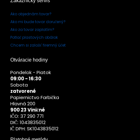
Zákaznícky servis
Ako objednám tovar?
Ako mi bude tovar doručený?
Ako za tovar zaplatím?
Potlač plastových obálok
Chcem si založiť firemný účet
Otváracie hodiny
Pondelok - Piatok
09:00 - 16:30
Sobota
zatvorené
Papiernictvo Farbička
Hlavná 200
900 23 Viničné
IČO: 37 290 771
DIČ: 1043835012
IČ DPH: SK1043835012
Platobné metódy