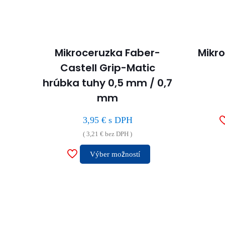
Mikroceruzka Faber-
Mikr
Castell Grip-Matic
hrúbka tuhy 0,5 mm / 0,7
mm
3,95
€
s DPH
(
3,21
€
bez DPH )
Výber možností
Tento
produkt
má
viacero
variantov.