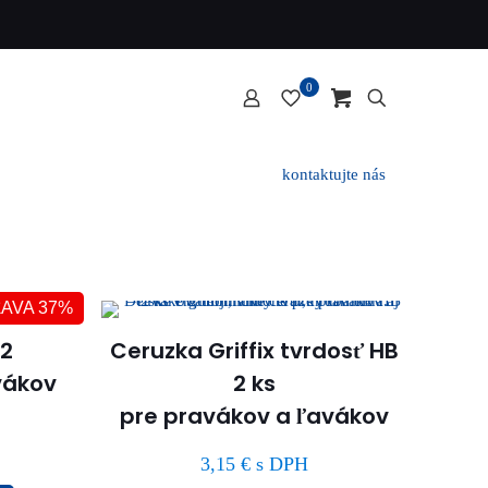
0
kontaktujte nás
ĽAVA 37%
 2
Ceruzka Griffix tvrdosť HB
vákov
2 ks
pre pravákov a ľavákov
3,15
€
s DPH