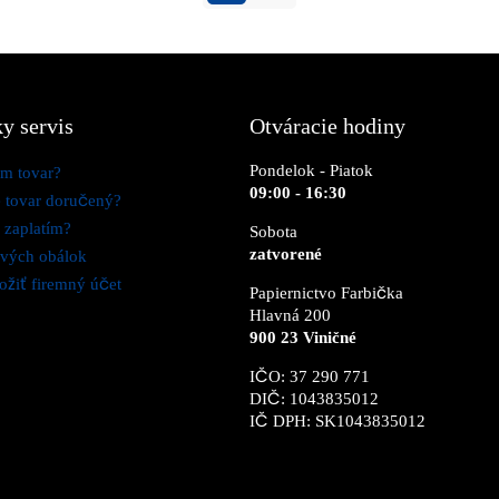
y servis
Otváracie hodiny
Pondelok - Piatok
m tovar?
09:00 - 16:30
 tovar doručený?
 zaplatím?
Sobota
zatvorené
ových obálok
ožiť firemný účet
Papiernictvo Farbička
Hlavná 200
900 23 Viničné
IČO: 37 290 771
DIČ: 1043835012
IČ DPH: SK1043835012