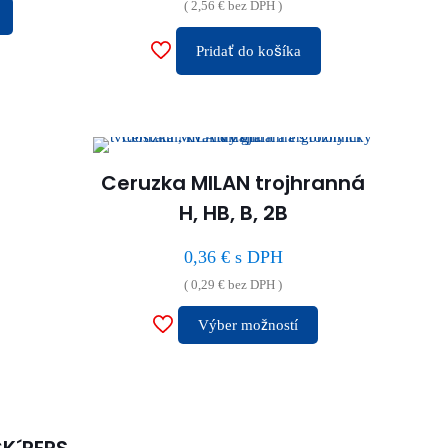
(
2,56
€
bez DPH )
Tento
Pridať do košíka
produkt
má
viacero
variantov.
Možnosti
Ceruzka MILAN trojhranná
si
H, HB, B, 2B
môžete
vybrať
0,36
€
s DPH
na
(
0,29
€
bez DPH )
stránke
Výber možností
produktu.
Tento
produkt
má
viacero
K´PEPS