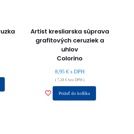
ruzka
Artist kresliarska súprava
grafitových ceruziek a
uhlov
Colorino
8,95
€
s DPH
(
7,28
€
bez DPH )
Pridať do košíka