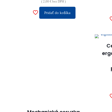
(
2,00
€
bez DPH )
Pridať do košíka
Ce
erg
Mechanická ceruzka