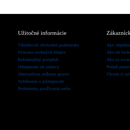
Možnosti
si
môžete
vybrať
Užitočné informácie
Zákazníck
na
stránke
Všeobecné obchodné podmienky
Ako objedná
produktu.
Ochrana osobných údajov
Ako mi bude
Reklamačný poriadok
Ako za tovar
Odstúpenie od zmluvy
Potlač plast
Alternatívne riešenie sporov
Chcem si zal
Vyhlásenie o prístupnosti
Podmienky používania webu