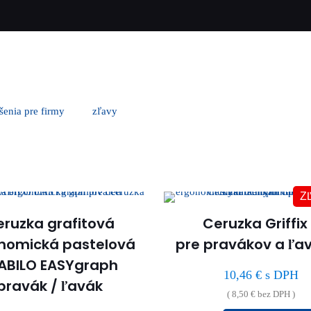
ešenia pre firmy
zľavy
Z
ruzka grafitová
Ceruzka Griffix
nomická pastelová
pre pravákov a ľa
ABILO EASYgraph
10,46
€
s DPH
pravák / ľavák
(
8,50
€
bez DPH )