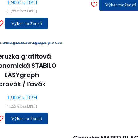
1,90
€
s DPH
Výber možností
(
1,55
€
bez DPH )
Výber možností
Tento
produkt
má
viacero
ruzka grafitová
variantov.
onomická STABILO
Možnosti
EASYgraph
si
pravák / ľavák
môžete
vybrať
1,90
€
s DPH
na
(
1,55
€
bez DPH )
stránke
Výber možností
produktu.
Tento
produkt
Ceruzka MAPED BLAC