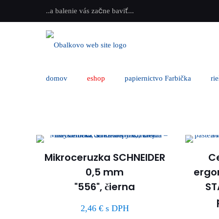
..a balenie vás začne baviť...
domov
eshop
papiernictvo Farbička
ri
Mikroceruzka SCHNEIDER
Ce
0,5 mm
ergo
"556", čierna
ST
2,46
€
s DPH