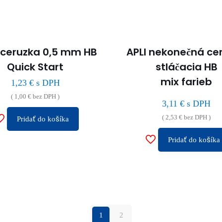
oceruzka 0,5 mm HB
APLI nekonečná ce
Quick Start
stláčacia HB
mix farieb
1,23
€
s DPH
(
1,00
€
bez DPH )
3,11
€
s DPH
(
2,53
€
bez DPH )
Pridať do košíka
Pridať do košíka
1
2