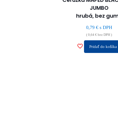
má
JUMBO
viacero
hrubá, bez gu
variantov.
Možnosti
0,79
€
s DPH
si
(
0,64
€
bez DPH )
môžete
vybrať
Pridať do košíka
na
stránke
produktu.