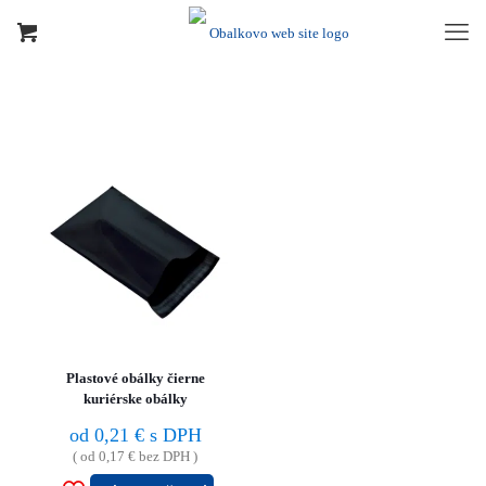
Plastové obálky čierne
kuriérske obálky
od
0,21
€
s DPH
( od
0,17
€
bez DPH )