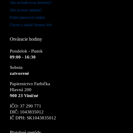
Ako mi bude tovar doručený?
Ako za tovar zaplatím?
Potlač plastových obálok
Chcem si založiť firemný účet
Otváracie hodiny
Pondelok - Piatok
09:00 - 16:30
Sobota
zatvorené
Papiernictvo Farbička
Hlavná 200
900 23 Viničné
IČO: 37 290 771
DIČ: 1043835012
IČ DPH: SK1043835012
Platobné metódy