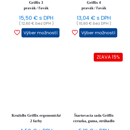
Griffix 3
Griffix 4
na
pravák / ľavák
pravák / ľavák
stránke
produktu.
15,50
€
s DPH
13,04
€
s DPH
(
12,60
€
bez DPH )
(
10,60
€
bez DPH )
Výber možností
Výber možností
Tento
Tento
produkt
produk
má
má
viacero
viacer
ZĽAVA 15%
variantov.
variant
Možnosti
Možnos
si
si
môžete
môžet
vybrať
vybrať
na
na
stránke
stránk
produktu.
produk
Kružidlo Griffix ergonomické
Štartovacia sada Griffix
2 farby
ceruzka, guma, strúhadlo