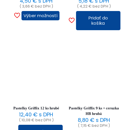
4,50
€
s DPH
5,18
€
s DPH
(
3,66
€
bez DPH )
(
4,22
€
bez DPH )
Výber možností
Pridať do
Tento
košíka
produkt
má
viacero
variantov.
Možnosti
si
môžete
vybrať
na
stránke
produktu.
Pastelky Griffix 12 ks hrubé
Pastelky Griffix 9 ks + ceruzka
12,40
€
s DPH
HB hrubá
8,80
€
s DPH
(
10,08
€
bez DPH )
(
7,15
€
bez DPH )