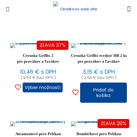
ZĽAVA 37%
Ceruzka Griffix 2
Ceruzka Griffix tvrdosť HB 2 ks
pre pravákov a ľavákov
pre pravákov a ľavákov
10,46
€
s DPH
3,15
€
s DPH
(
8,50
€
bez DPH )
(
2,56
€
bez DPH )
Výber možností
Pridať do
Tento
košíka
produkt
má
viacero
variantov.
Možnosti
ZĽAVA 20%
si
môžete
Atramentové pero Pelikan
Bombičkové pero Pelikan
vybrať