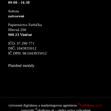
09:00 - 16:30
Sobota
zatvorené
Papiernictvo Farbička
Hlavná 200
900 23 Viničné
IČO: 37 290 771
DIČ: 1043835012
IČ DPH: SK1043835012
Platobné metódy
©
vytvorené digitálnou a marketingovou agentúrou
CaIS4you, s.r.o.
©
copyright
obalkovo.sk - všetky práva vyhradené