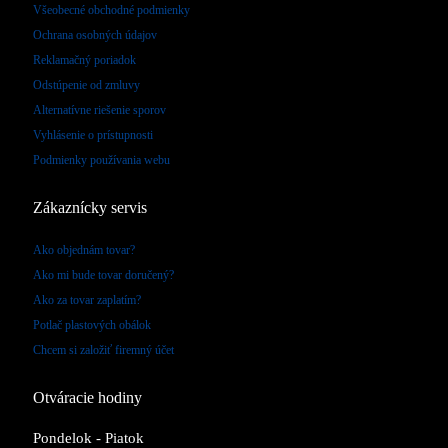
Všeobecné obchodné podmienky
Ochrana osobných údajov
Reklamačný poriadok
Odstúpenie od zmluvy
Alternatívne riešenie sporov
Vyhlásenie o prístupnosti
Podmienky používania webu
Zákaznícky servis
Ako objednám tovar?
Ako mi bude tovar doručený?
Ako za tovar zaplatím?
Potlač plastových obálok
Chcem si založiť firemný účet
Otváracie hodiny
Pondelok - Piatok