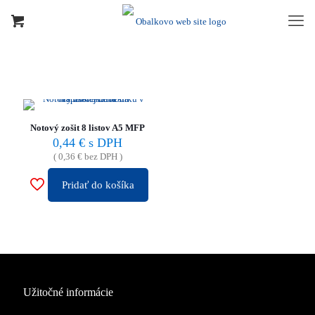
Notový zošit 8 listov A5 MFP
0,44
€
s DPH
(
0,36
€
bez DPH )
Pridať do košíka
Užitočné informácie