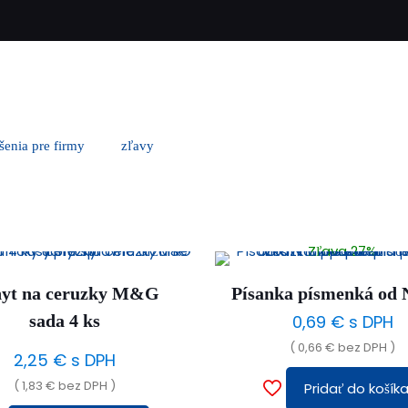
ešenia pre firmy
zľavy
Zľava 27%
yt na ceruzky M&G
Písanka písmenká od 
sada 4 ks
0,69
€
s DPH
(
0,66
€
bez DPH )
2,25
€
s DPH
(
1,83
€
bez DPH )
Pridať do košík