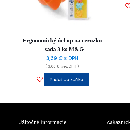
Ergonomický úchop na ceruzku
– sada 3 ks M&G
3,69
€
s DPH
(
3,00
€
bez DPH )
Pridať do košíka
Užitočné informácie
Zákazníck