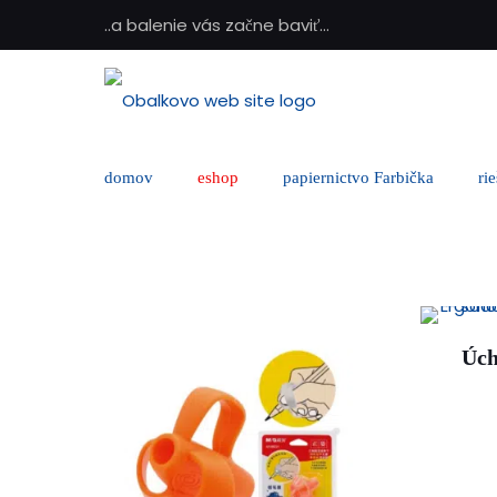
..a balenie vás začne baviť...
domov
eshop
papiernictvo Farbička
ri
Úch