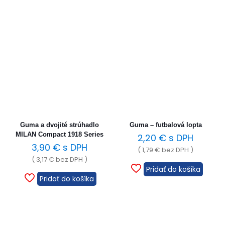
Guma a dvojité strúhadlo
Guma – futbalová lopta
MILAN Compact 1918 Series
2,20
€
s DPH
3,90
€
s DPH
(
1,79
€
bez DPH )
(
3,17
€
bez DPH )
Pridať do košíka
Pridať do košíka