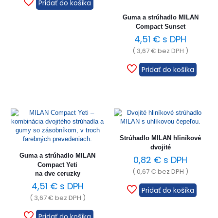
Pridať do košíka
Guma a strúhadlo MILAN
Compact Sunset
4,51
€
s DPH
(
3,67
€
bez DPH )
Pridať do košíka
Strúhadlo MILAN hliníkové
dvojité
Guma a strúhadlo MILAN
0,82
€
s DPH
Compact Yeti
(
0,67
€
bez DPH )
na dve ceruzky
4,51
€
s DPH
Pridať do košíka
(
3,67
€
bez DPH )
Pridať do košíka