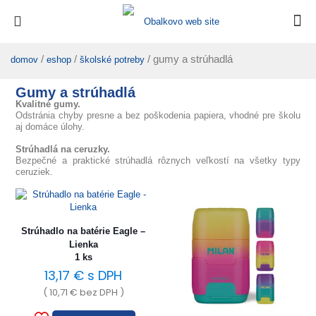
/
/
/ gumy a strúhadlá
domov
eshop
školské potreby
Gumy a strúhadlá
Kvalitné gumy.
Odstránia chyby presne a bez poškodenia papiera, vhodné pre školu
aj domáce úlohy.
Strúhadlá na ceruzky.
Bezpečné a praktické strúhadlá rôznych veľkostí na všetky typy
ceruziek.
Strúhadlo na batérie Eagle –
Lienka
1 ks
13,17
€
s DPH
(
10,71
€
bez DPH )