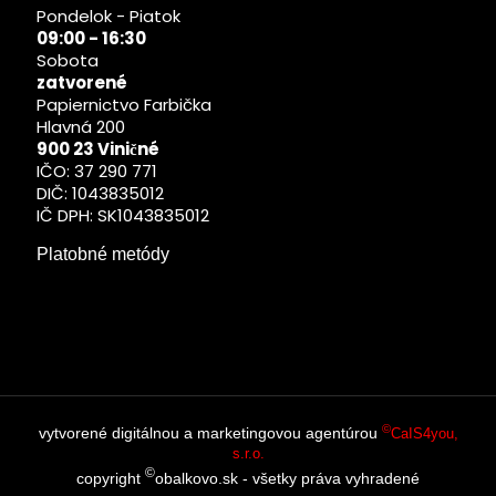
Pondelok - Piatok
09:00 - 16:30
Sobota
zatvorené
Papiernictvo Farbička
Hlavná 200
900 23 Viničné
IČO: 37 290 771
DIČ: 1043835012
IČ DPH: SK1043835012
Platobné metódy
©
vytvorené digitálnou a marketingovou agentúrou
CaIS4you,
s.r.o.
©
copyright
obalkovo.sk - všetky práva vyhradené