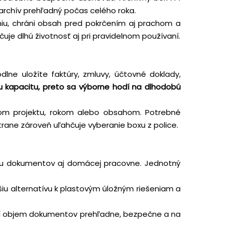
rchív prehľadný počas celého roka.
iu, chráni obsah pred pokrčením aj prachom a
uje dlhú životnosť aj pri pravidelnom používaní.
ne uložíte faktúry, zmluvy, účtovné doklady,
u kapacitu, preto sa výborne hodí na dlhodobú
om projektu, rokom alebo obsahom. Potrebné
rane zároveň uľahčuje vyberanie boxu z police.
ladu dokumentov aj domácej pracovne. Jednotný
šiu alternatívu k plastovým úložným riešeniam a
äčší objem dokumentov prehľadne, bezpečne a na