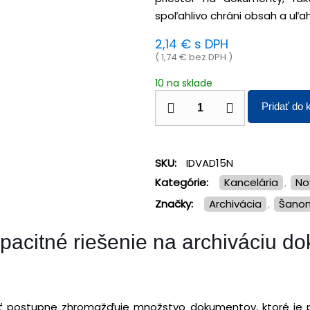
spoľahlivo chráni obsah a uľah
2,14
€
s DPH
(
1,74
€
bez DPH )
10 na sklade
Pridať do 
SKU:
IDVAD15N
Kategórie:
Kancelária
,
N
Značky:
archivácia
,
šano
pacitné riešenie na archiváciu d
sť postupne zhromažďuje množstvo dokumentov, ktoré je 