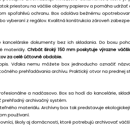
tok priestoru na väčšie objemy papierov a pomáha udržať a
tom spoľahlivú ochranu. Box odoláva bežnému opotrebovan
o vyberaní z regálov. Kvalitná konštrukcia zároveň zabezpeč
kancelárske dokumenty bez ich skladania. Do boxu pohodl
é materiály.
Chrbát široký 150 mm poskytuje výrazne väčši
tov za celé účtovné obdobie.
popis. Vďaka nemu môžete box jednoducho označiť názv
čného prehľadávania archívu. Praktický otvor na prednej st
profesionálne a nadčasovo. Box sa hodí do kancelárie, sk
ť prehľadný archivačný systém.
eľného materiálu. Archívny box tak predstavuje ekologickej
om používaní.
tovníci, školy aj domácnosti, ktoré potrebujú archivovať v