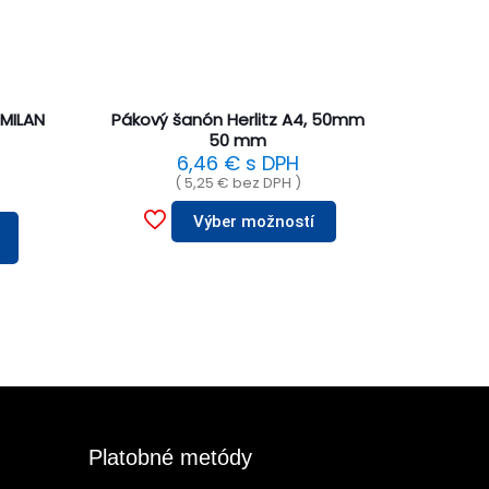
 MILAN
Pákový šanón Herlitz A4, 50mm
50 mm
s
6,46
€
s DPH
(
5,25
€
bez DPH )
Výber možností
Platobné metódy