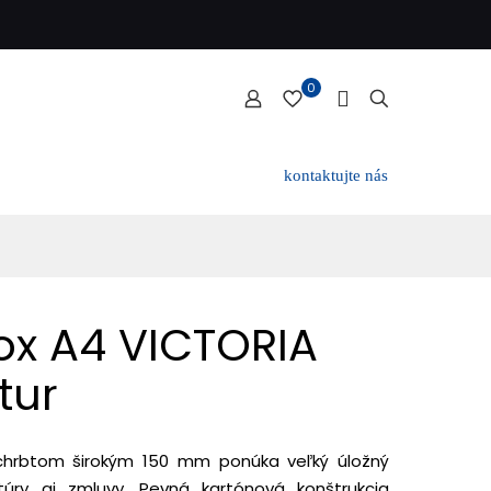
0
kontaktujte nás
ox A4 VICTORIA
tur
chrbtom širokým 150 mm ponúka veľký úložný
túry aj zmluvy. Pevná kartónová konštrukcia