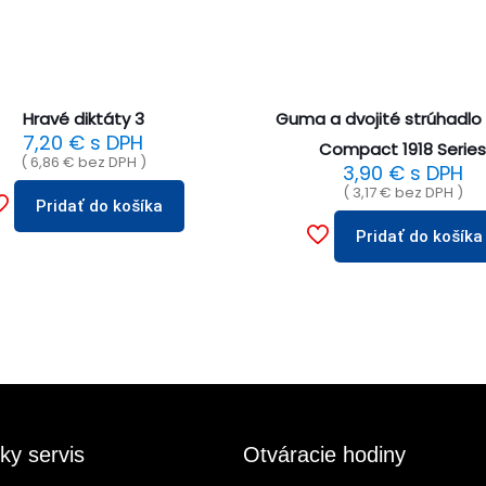
Hravé diktáty 3
Guma a dvojité strúhadlo
7,20
€
s DPH
Compact 1918 Serie
(
6,86
€
bez DPH )
3,90
€
s DPH
(
3,17
€
bez DPH )
Pridať do košíka
Pridať do košíka
ky servis
Otváracie hodiny