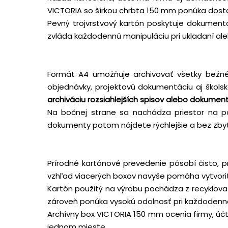
VICTORIA so šírkou chrbta 150 mm ponúka dosta
Pevný trojvrstvový kartón poskytuje dokumen
zvláda každodennú manipuláciu pri ukladaní aleb
Formát A4 umožňuje archivovať všetky bežné 
objednávky, projektovú dokumentáciu aj školsk
archiváciu rozsiahlejších spisov alebo dokumen
Na bočnej strane sa nachádza priestor na 
dokumenty potom nájdete rýchlejšie a bez zbyto
Prírodné kartónové prevedenie pôsobí čisto, 
vzhľad viacerých boxov navyše pomáha vytvori
Kartón použitý na výrobu pochádza z recyklovat
zároveň ponúka vysokú odolnosť pri každodenn
Archívny box VICTORIA 150 mm ocenia firmy, úč
jednom mieste.