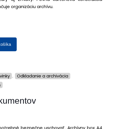
čuje organizáciu archívu.
košíka
ovinky
,
Odkladanie a archivácia
n
okumentov
potrebné bezpečne uschovať. Archívny box A4