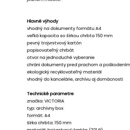
Hlavné výhody
vhodný na dokumenty formátu A4
veľká kapacita so šírkou chrbta 150 mm
pevný trojvrstvový kartón
popisovateľný chrbát
otvor na jednoduché vyberanie
chráni dokumenty pred prachom a poškodení
ekologický recyklovateľný materiál
vhodný do kancelárie, archívu aj domácnosti
Technické parametre
značka: VICTORIA
typ: archívny box
formát: A4
šírka chrbta: 150 mm
materiál: trojvrstvový kartón (321 B)