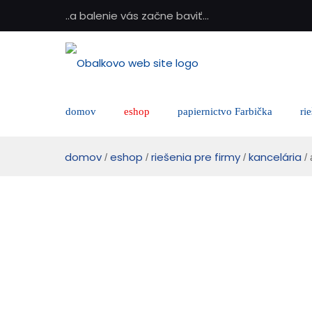
..a balenie vás začne baviť...
domov
eshop
papiernictvo Farbička
ri
domov
eshop
riešenia pre firmy
kancelária
/
/
/
/ 