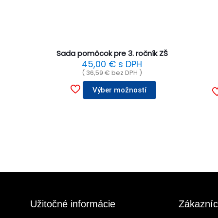
Sada pomôcok pre 3. ročník ZŠ
45,00
€
s DPH
(
36,59
€
bez DPH )
Výber možností
Užitočné informácie
Zákazníc