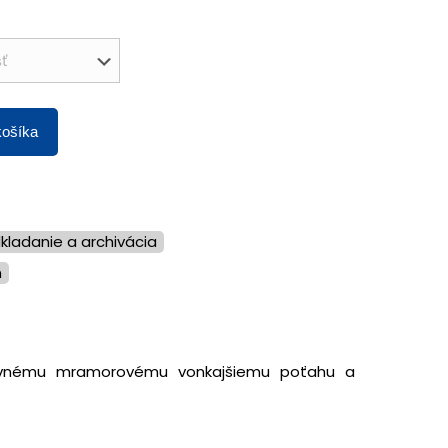
košíka
dkladanie a archivácia
n
pevnému mramorovému vonkajšiemu poťahu a