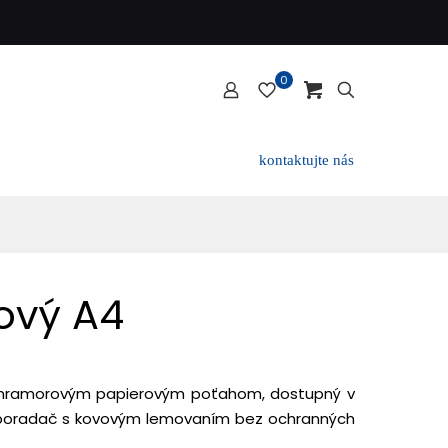
0
kontaktujte nás
ový A4
mramorovým papierovým poťahom, dostupný v
ý poradač s kovovým lemovaním bez ochranných