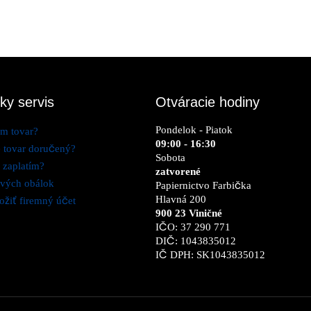
ky servis
Otváracie hodiny
Pondelok - Piatok
m tovar?
09:00 - 16:30
 tovar doručený?
Sobota
 zaplatím?
zatvorené
ových obálok
Papiernictvo Farbička
Hlavná 200
ožiť firemný účet
900 23 Viničné
IČO: 37 290 771
DIČ: 1043835012
IČ DPH: SK1043835012