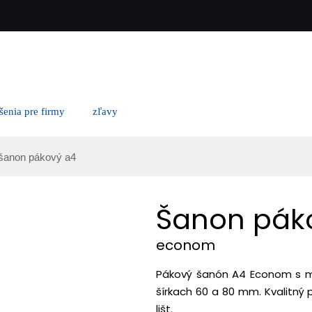
ešenia pre firmy
zľavy
šanon pákový a4
Šanon pák
econom
Pákový šanón A4 Econom s 
šírkach 60 a 80 mm. Kvalitn
lišt.