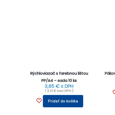
Rýchloviazač s farebnou lištou
Páko
PP/A4 – sada 10 ks
3,85
€
s DPH
(
3,13
€
bez DPH )
Pridať do košíka