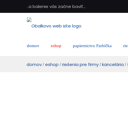
..a balenie vás začne baviť...
domov
eshop
papiernictvo Farbička
ri
domov
eshop
riešenia pre firmy
kancelária
/
/
/
/ 