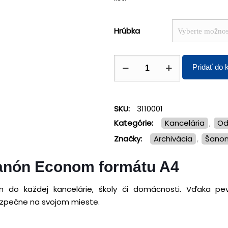
Hrúbka
Pridať do 
SKU:
3110001
Kategórie:
Kancelária
,
O
Značky:
archivácia
,
šano
anón Econom formátu A4
m do každej kancelárie, školy či domácnosti. Vďaka 
zpečne na svojom mieste.