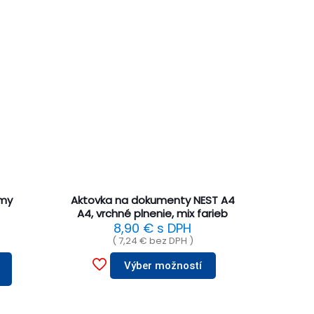
0my
Aktovka na dokumenty NEST A4
A4, vrchné plnenie, mix farieb
8,90
€
s DPH
(
7,24
€
bez DPH )
Výber možností