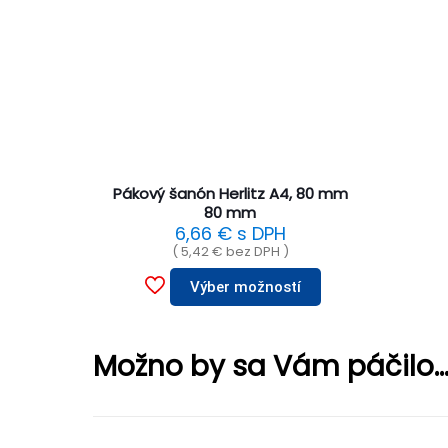
Pákový šanón Herlitz A4, 80 mm
80 mm
6,66
€
s DPH
(
5,42
€
bez DPH )
Výber možností
Možno by sa Vám páčilo..