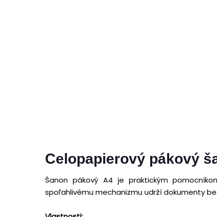
Celopapierový pákový š
Šanon pákový A4 je praktickým pomocníko
spoľahlivému mechanizmu udrží dokumenty be
Vlastnosti: