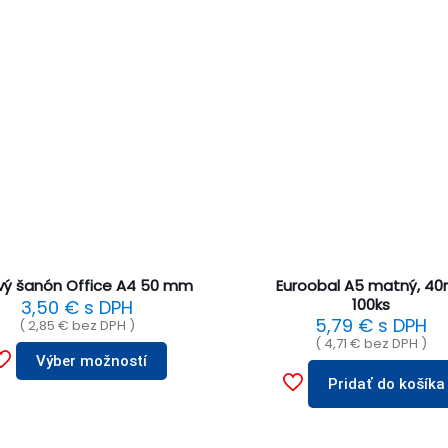
vý šanón Office A4 50 mm
Euroobal A5 matný, 4
100ks
3,50
€
s DPH
5,79
€
s DPH
(
2,85
€
bez DPH )
(
4,71
€
bez DPH )
Výber možností
Pridať do košíka