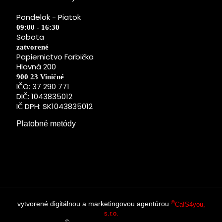
Pondelok - Piatok
09:00 - 16:30
Sobota
zatvorené
Papiernictvo Farbička
Hlavná 200
900 23 Viničné
IČO: 37 290 771
DIČ: 1043835012
IČ DPH: SK1043835012
Platobné metódy
©
vytvorené digitálnou a marketingovou agentúrou
CaIS4you,
s.r.o.
©