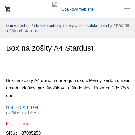
/
/
/
/ box na
domov
eshop
školské potreby
boxy a iné školské potreby
zošity a4 stardust
Box na zošity A4 Stardust
Box na zošity A4 s motívom a gumičkou. Pevný kartón chráni
obsah, ideálny pre školákov a študentov. Rozmer 23x33x5
cm.
9,40
€
s DPH
(
7,64
€
bez DPH )
Nie je na sklade
SKU:
87085258