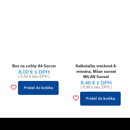
Box na zošity A4 Soccer
Kalkulačka vrecková 8-
8,00
€
s DPH
miestna, Milan sunset
(
6,50
€
bez DPH )
MILAN Sunset
8,46
€
s DPH
(
6,88
€
bez DPH )
Pridať do košíka
Pridať do košíka