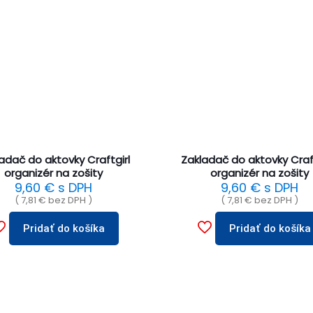
adač do aktovky Craftgirl
Zakladač do aktovky Cra
organizér na zošity
organizér na zošity
9,60
€
s DPH
9,60
€
s DPH
(
7,81
€
bez DPH )
(
7,81
€
bez DPH )
Pridať do košíka
Pridať do košíka