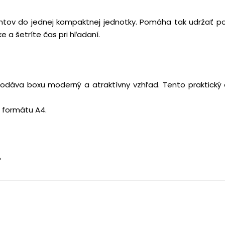
ntov do jednej kompaktnej jednotky. Pomáha tak udržať po
 a šetríte čas pri hľadaní.
áva boxu moderný a atraktívny vzhľad. Tento praktický dop
 formátu A4.
.