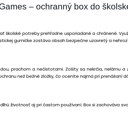
 Games – ochranný box do školske
školské potreby prehľadne usporiadané a chránené. Využijet
ickej gumičke zostáva obsah bezpečne uzavretý a nehrozí 
dou, prachom a nečistotami. Zošity sa nekrčia, nelámu a
u ochranu než bežné zložky, čo oceníte najmä pri prenášaní 
hú životnosť aj pri častom používaní. Box si zachováva svoj 