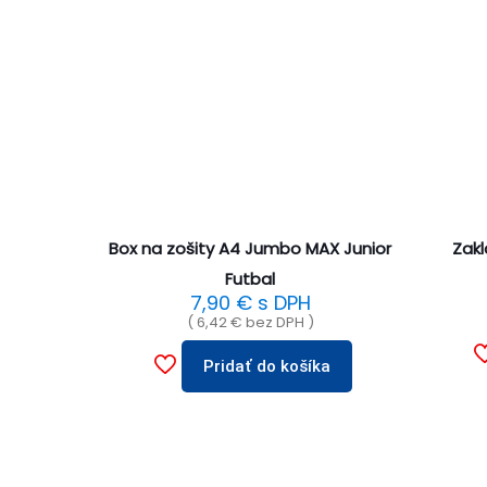
Box na zošity A4 Jumbo MAX Junior
Zakl
Futbal
7,90
€
s DPH
(
6,42
€
bez DPH )
Pridať do košíka