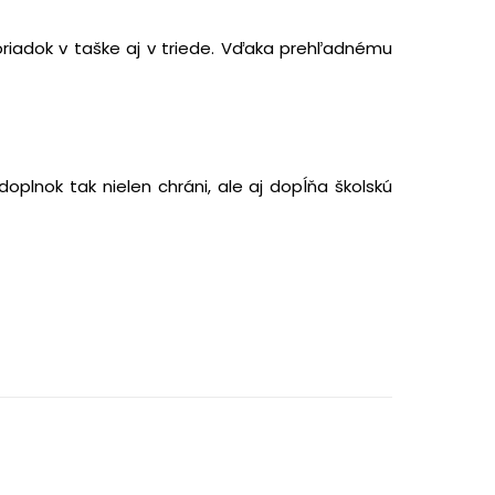
riadok v taške aj v triede. Vďaka prehľadnému
lnok tak nielen chráni, ale aj dopĺňa školskú