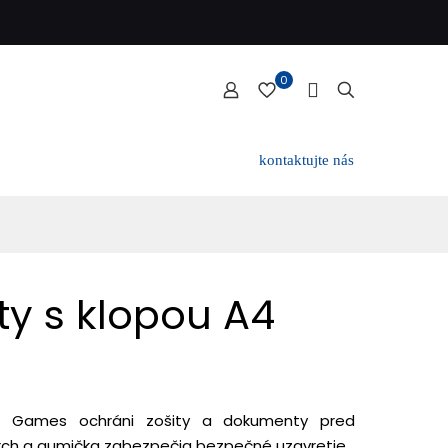
0
kontaktujte nás
ty s klopou A4
4 Games ochráni zošity a dokumenty pred
ch a gumička zabezpečia bezpečné uzavretie.