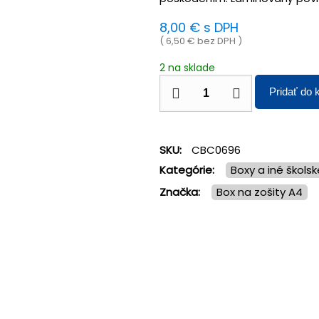
8,00
€
s DPH
(
6,50
€
bez DPH )
2 na sklade
Pridať do 
SKU:
CBC0696
Kategórie:
Boxy a iné škols
Značka:
box na zošity A4