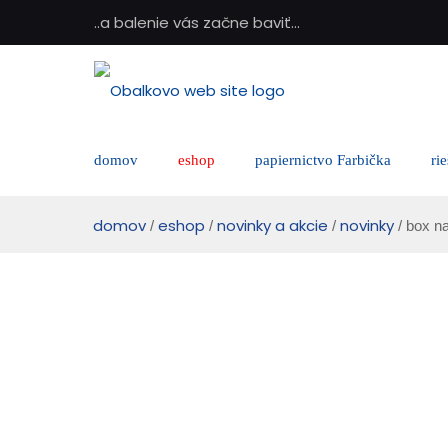
..a balenie vás začne baviť...
domov
eshop
papiernictvo Farbička
ri
domov
eshop
novinky a akcie
novinky
/
/
/
/ box n