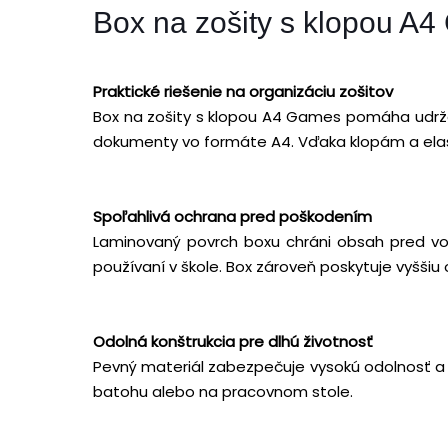
Box na zošity s klopou A4
Praktické riešenie na organizáciu zošitov
Box na zošity s klopou A4 Games pomáha udržať 
dokumenty vo formáte A4. Vďaka klopám a elast
Spoľahlivá ochrana pred poškodením
Laminovaný povrch boxu chráni obsah pred vo
používaní v škole. Box zároveň poskytuje vyšši
Odolná konštrukcia pre dlhú životnosť
Pevný materiál zabezpečuje vysokú odolnosť a dl
batohu alebo na pracovnom stole.