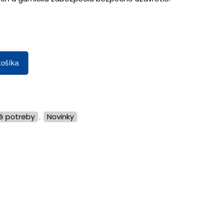
košíka
ké potreby
,
Novinky