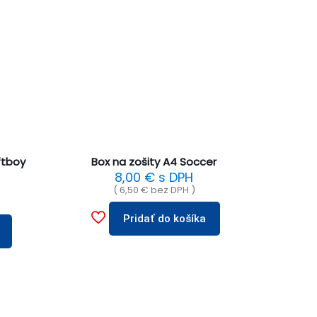
ftboy
Box na zošity A4 Soccer
8,00
€
s DPH
(
6,50
€
bez DPH )
Pridať do košíka