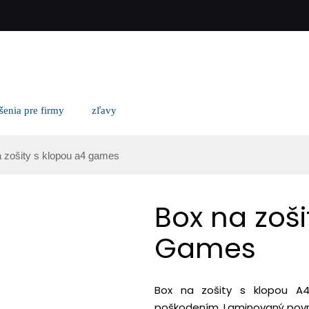
ešenia pre firmy
zľavy
a zošity s klopou a4 games
Box na zoši
Games
Box na zošity s klopou A
poškodením. Laminovaný povr