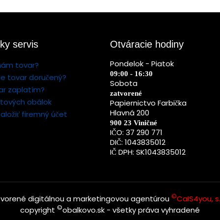
ky servis
Otváracie hodiny
Pondelok - Piatok
nám tovar?
09:00 - 16:30
e tovar doručený?
Sobota
ar zaplatím?
zatvorené
stových obálok
Papiernictvo Farbička
Hlavná 200
aložiť firemný účet
900 23 Viničné
IČO: 37 290 771
DIČ: 1043835012
IČ DPH: SK1043835012
©
tvorené digitálnou a marketingovou agentúrou
CaIS4you, s.
©
copyright
obalkovo.sk - všetky práva vyhradené