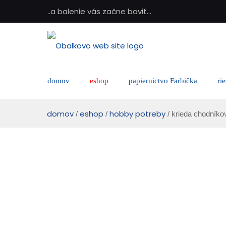
..a balenie vás začne baviť...
domov
eshop
papiernictvo Farbička
ri
domov
eshop
hobby potreby
/
/
/ krieda chodníko