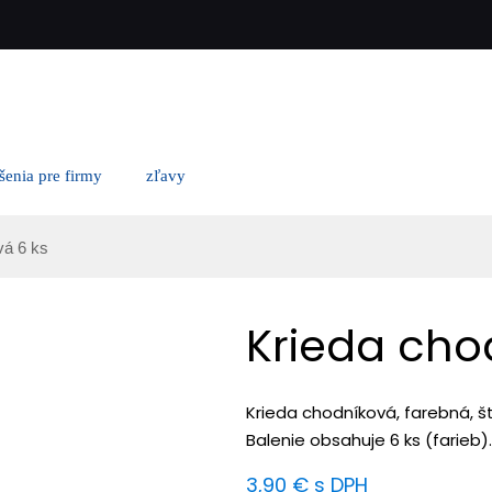
ešenia pre firmy
zľavy
vá 6 ks
Krieda cho
Krieda chodníková, farebná, š
Balenie obsahuje 6 ks (farieb).
3,90
€
s DPH