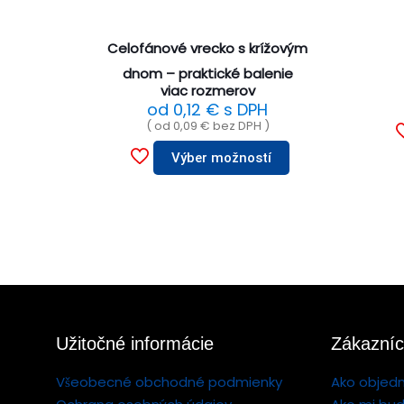
Celofánové vrecko s krížovým
dnom – praktické balenie
viac rozmerov
od
0,12
€
s DPH
( od
0,09
€
bez DPH )
Výber možností
Užitočné informácie
Zákazníc
Všeobecné obchodné podmienky
Ako objed