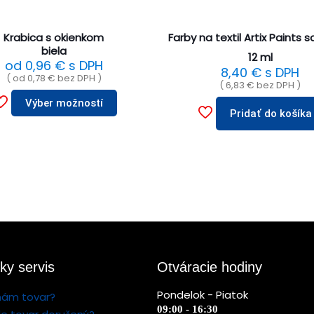
Krabica s okienkom
Farby na textil Artix Paints s
biela
12 ml
od
0,96
€
s DPH
8,40
€
s DPH
( od
0,78
€
bez DPH )
(
6,83
€
bez DPH )
Výber možností
Pridať do košíka
ky servis
Otváracie hodiny
Pondelok - Piatok
nám tovar?
09:00 - 16:30