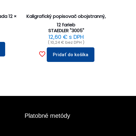
ada 12 ×
Kaligrafický popisovač obojstranný,
12 farieb
STAEDLER "3005"
12,60
€
s DPH
(
10,24
€
bez DPH )
Pridať do košíka
Platobné metódy