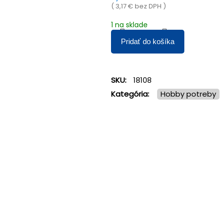
(
3,17
€
bez DPH )
1 na sklade
Pridať do košíka
SKU:
18108
Kategória:
Hobby potreby