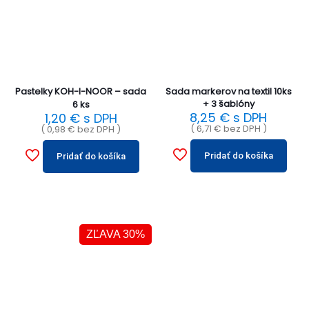
Pastelky KOH-I-NOOR – sada
Sada markerov na textil 10ks
+ 3 šablóny
6 ks
8,25
€
s DPH
1,20
€
s DPH
(
6,71
€
bez DPH )
(
0,98
€
bez DPH )
Pridať do košíka
Pridať do košíka
ZĽAVA 30%