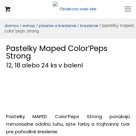
domov
/
eshop
/
písanie a kreslenie
/
kreslenie
/ pastelky maped
color’peps strong
Pastelky Maped Color’Peps
Strong
12, 18 alebo 24 ks v balení
Pastelky MAPED Color’Peps Strong ponúkajú
mimoriadne odolnú tuhu, sýte farby a trojhranný tvar
pre pohodlné kreslenie.