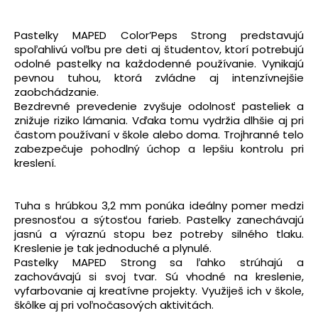
Pastelky MAPED Color’Peps Strong predstavujú
spoľahlivú voľbu pre deti aj študentov, ktorí potrebujú
odolné pastelky na každodenné používanie. Vynikajú
pevnou tuhou, ktorá zvládne aj intenzívnejšie
zaobchádzanie.
Bezdrevné prevedenie zvyšuje odolnosť pasteliek a
znižuje riziko lámania. Vďaka tomu vydržia dlhšie aj pri
častom používaní v škole alebo doma. Trojhranné telo
zabezpečuje pohodlný úchop a lepšiu kontrolu pri
kreslení.
Tuha s hrúbkou 3,2 mm ponúka ideálny pomer medzi
presnosťou a sýtosťou farieb. Pastelky zanechávajú
jasnú a výraznú stopu bez potreby silného tlaku.
Kreslenie je tak jednoduché a plynulé.
Pastelky MAPED Strong sa ľahko strúhajú a
zachovávajú si svoj tvar. Sú vhodné na kreslenie,
vyfarbovanie aj kreatívne projekty. Využiješ ich v škole,
škôlke aj pri voľnočasových aktivitách.