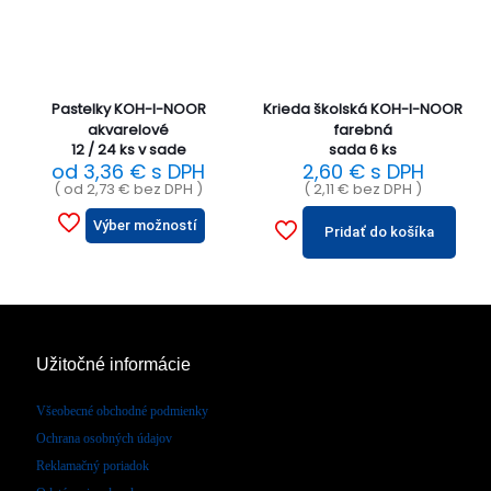
Pastelky KOH-I-NOOR
Krieda školská KOH-I-NOOR
akvarelové
farebná
12 / 24 ks v sade
sada 6 ks
od
3,36
€
s DPH
2,60
€
s DPH
( od
2,73
€
bez DPH )
(
2,11
€
bez DPH )
Výber možností
Pridať do košíka
Užitočné informácie
Všeobecné obchodné podmienky
Ochrana osobných údajov
Reklamačný poriadok