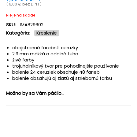
(
6,00
€
bez DPH )
Nie je na sklade
SKU:
IMA829602
Kategória:
Kreslenie
obojstranné farebné ceruzky
2,9 mm mäkká a odolná tuha
živé farby
trojuholníkový tvar pre pohodlnejšie používanie
balenie 24 ceruziek obsahuje 48 farieb
balenie obsahujú aj zlatú aj striebornú farbu
Možno by sa Vám páčilo...