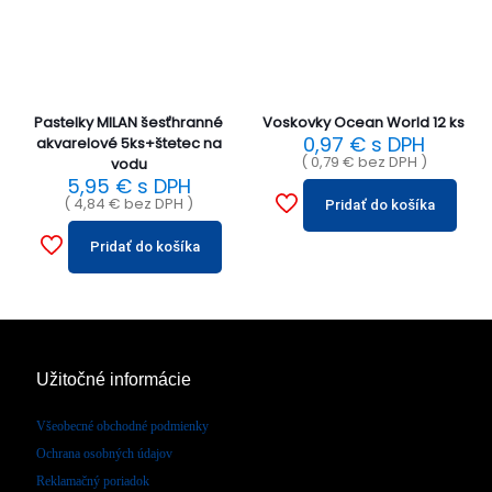
Pastelky MILAN šesťhranné
Voskovky Ocean World 12 ks
0,97
€
s DPH
akvarelové 5ks+štetec na
(
0,79
€
bez DPH )
vodu
5,95
€
s DPH
(
4,84
€
bez DPH )
Pridať do košíka
Pridať do košíka
Užitočné informácie
Všeobecné obchodné podmienky
Ochrana osobných údajov
Reklamačný poriadok