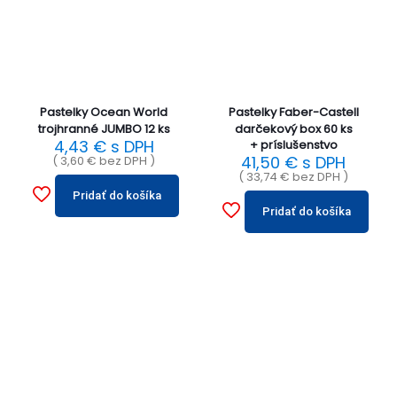
Pastelky Ocean World
Pastelky Faber-Castell
trojhranné JUMBO 12 ks
darčekový box 60 ks
4,43
€
s DPH
+ príslušenstvo
41,50
€
s DPH
(
3,60
€
bez DPH )
(
33,74
€
bez DPH )
Pridať do košíka
Pridať do košíka