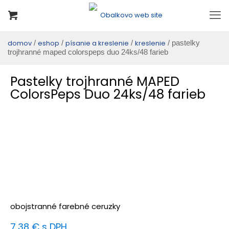
domov
/
eshop
/
písanie a kreslenie
/
kreslenie
/ pastelky
trojhranné maped colorspeps duo 24ks/48 farieb
Pastelky trojhranné MAPED
ColorsPeps Duo 24ks/48 farieb
obojstranné farebné ceruzky
7,38
€
s DPH