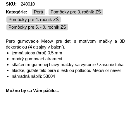
SKU:
240010
Kategórie:
Perá
Pomôcky pre 3. ročník ZŠ
,
,
Pomôcky pre 4. ročník ZŠ
,
Pomôcky pre 5. - 9. ročník ZŠ
Pero gumovacie Meow pre deti s motívom mačky a 3D
dekoráciou (4 dizajny v balení).
jemná stopa (hrot) 0,5 mm
modrý gumovací atrament
stlačením gumenej hlavy mačky sa vysunie / zasunie tuha
hladké, guľaté telo pera s lesklou potlačou Meow or never
náhradná náplň: 53004
Možno by sa Vám páčilo...