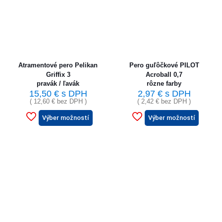
Atramentové pero Pelikan
Pero guľôčkové PILOT
Griffix 3
Acroball 0,7
pravák / ľavák
rôzne farby
15,50
€
s DPH
2,97
€
s DPH
(
12,60
€
bez DPH )
(
2,42
€
bez DPH )
Výber možností
Výber možností