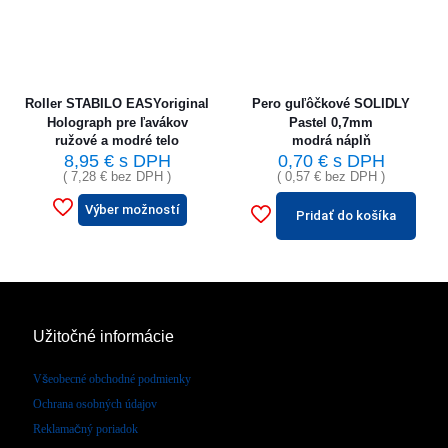
Roller STABILO EASYoriginal
Pero guľôčkové SOLIDLY
Holograph pre ľavákov
Pastel 0,7mm
ružové a modré telo
modrá náplň
8,95
€
s DPH
0,70
€
s DPH
(
7,28
€
bez DPH )
(
0,57
€
bez DPH )
Výber možností
Pridať do košíka
Užitočné informácie
Všeobecné obchodné podmienky
Ochrana osobných údajov
Reklamačný poriadok