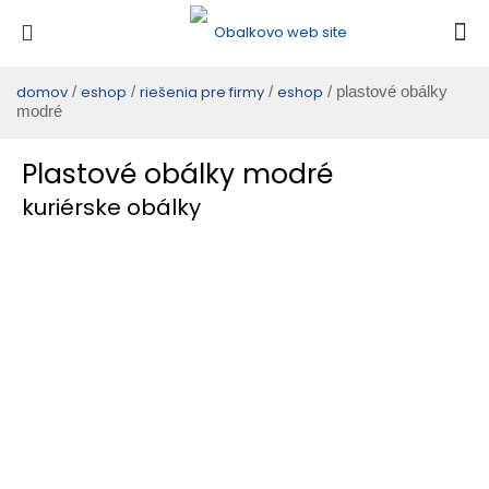
domov
/
eshop
/
riešenia pre firmy
/
eshop
/ plastové obálky
modré
Plastové obálky modré
kuriérske obálky