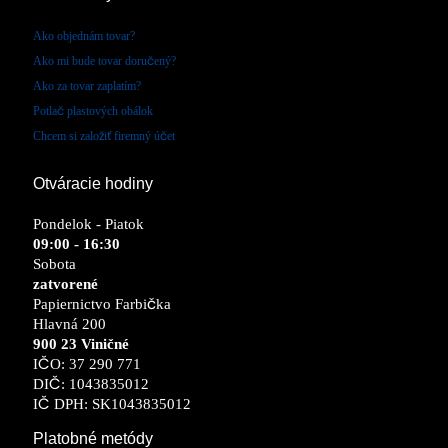
Ako objednám tovar?
Ako mi bude tovar doručený?
Ako za tovar zaplatím?
Potlač plastových obálok
Chcem si založiť firemný účet
Otváracie hodiny
Pondelok - Piatok
09:00 - 16:30
Sobota
zatvorené
Papiernictvo Farbička
Hlavná 200
900 23 Viničné
IČO: 37 290 771
DIČ: 1043835012
IČ DPH: SK1043835012
Platobné metódy