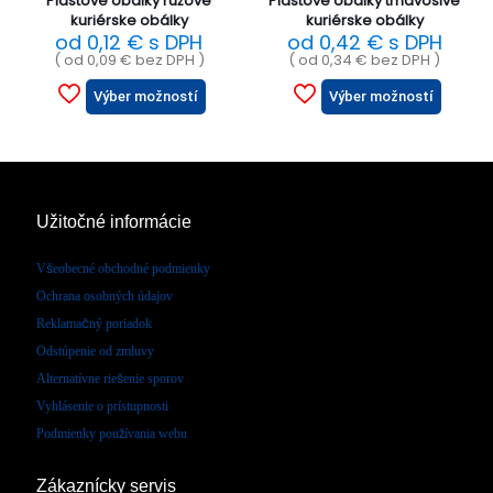
Plastové obálky ružové
Plastové obálky tmavosivé
kuriérske obálky
kuriérske obálky
od
0,12
€
s DPH
od
0,42
€
s DPH
( od
0,09
€
bez DPH )
( od
0,34
€
bez DPH )
Výber možností
Výber možností
Užitočné informácie
Všeobecné obchodné podmienky
Ochrana osobných údajov
Reklamačný poriadok
Odstúpenie od zmluvy
Alternatívne riešenie sporov
Vyhlásenie o prístupnosti
Podmienky používania webu
Zákaznícky servis