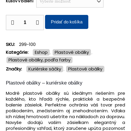
Kusov v balení
Pridať do košíka
SKU:
299-100
Kategórie:
Eshop
Plastové obálky
,
,
Plastové obálky, podľa farby
Značky:
kuriérske sáčky
plastové obálky
,
Plastové obálky – kuriérske obálky
Modré plastové obálky sú ideálnym riešením pre
každého, kto hľadá rýchle, praktické a bezpečné
balenie zásielok. Perfektne ochránia váš tovar pred
poškodením, znečistením aj znehodnotením. Vďaka
ich nízkej hmotnosti ušetríte na nákladoch za dopravu.
Navyše dodajú vašim zásielkam elegantný a
profesionálny vzhľad, ktorý zaručene upúta pozornosť