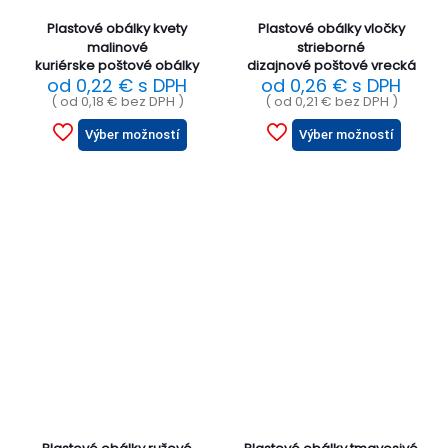
Plastové obálky kvety
Plastové obálky vločky
malinové
strieborné
kuriérske poštové obálky
dizajnové poštové vrecká
od
0,22
€
s DPH
od
0,26
€
s DPH
( od
0,18
€
bez DPH )
( od
0,21
€
bez DPH )
Výber možností
Výber možností