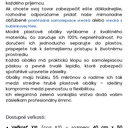
každého príjemcu.
Ak chcete svoj tovar zabezpečiť ešte dôkladnejšie,
rozhodne odporúčame pridať naše mimoriadne
obľúbené
alebo
priehľadné samolepiace vrecká
vrecká z
.
bublinkovej fólie
Modré plastové obálky vyrábame z kvalitného
materiálu, čo zaručuje ich 100% nepriehľadnosť. Po
doručení ich jednoducho separujte do plastov,
prispejete tak k šetrnejšiemu prístupu k životnému
prostrediu.
Každá obálka má praktickú klopu so samolepiacou
páskou a pevné trvalé lepidlo, ktoré zabezpečí
spoľahlivé uzavretie zásielky.
Obálky majú hrúbku 55 mikrónov a radíme ich tak
medzi stredne hrubé plastové obálky – ideálny
kompromis medzi pevnosťou a flexibilitou.
Ich elegantná zelená vonkajšia vrstva dodá vašim
zásielkam profesionálny šmrnc.
Dostupné veľkosti:
Veľkosť XXL
(cca A3) – rozmery
40 cm x 50