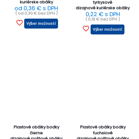
kuriérske obálky
tyrkysové
od
0,36
€
s DPH
dizajnové kuriérske obálky
( od
0,30
€
bez DPH )
0,22
€
s DPH
(
0,18
€
bez DPH )
Výber možností
Výber možností
Plastové obálky bodky
Plastové obálky bodky
čierne
fuchsiové
dizajnové poštové obálky
dizajnové poštové obálky