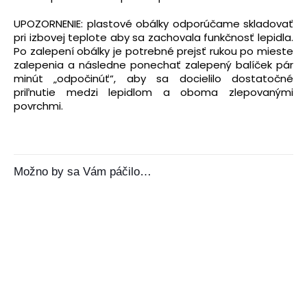
UPOZORNENIE: plastové obálky odporúčame skladovať
pri izbovej teplote aby sa zachovala funkčnosť lepidla.
Po zalepení obálky je potrebné prejsť rukou po mieste
zalepenia a následne ponechať zalepený balíček pár
minút „odpočinúť“, aby sa docielilo dostatočné
priľnutie medzi lepidlom a oboma zlepovanými
povrchmi.
Možno by sa Vám páčilo…