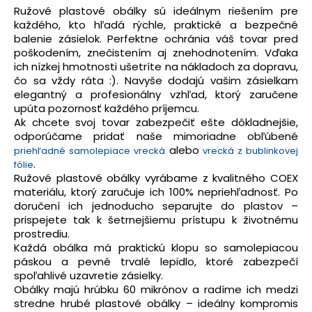
Ružové plastové obálky sú ideálnym riešením pre
každého, kto hľadá rýchle, praktické a bezpečné
balenie zásielok. Perfektne ochránia váš tovar pred
poškodením, znečistením aj znehodnotením. Vďaka
ich nízkej hmotnosti ušetríte na nákladoch za dopravu,
čo sa vždy ráta :). Navyše dodajú vašim zásielkam
elegantný a profesionálny vzhľad, ktorý zaručene
upúta pozornosť každého príjemcu.
Ak chcete svoj tovar zabezpečiť ešte dôkladnejšie,
odporúčame pridať naše mimoriadne obľúbené
alebo
priehľadné samolepiace vrecká
vrecká z bublinkovej
.
fólie
Ružové plastové obálky vyrábame z kvalitného COEX
materiálu, ktorý zaručuje ich 100% nepriehľadnosť. Po
doručení ich jednoducho separujte do plastov –
prispejete tak k šetrnejšiemu prístupu k životnému
prostrediu.
Každá obálka má praktickú klopu so samolepiacou
páskou a pevné trvalé lepidlo, ktoré zabezpečí
spoľahlivé uzavretie zásielky.
Obálky majú hrúbku 60 mikrónov a radíme ich medzi
stredne hrubé plastové obálky – ideálny kompromis