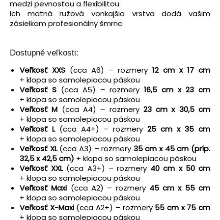
medzi pevnosťou a flexibilitou.
Ich matná ružová vonkajšia vrstva dodá vašim
zásielkam profesionálny šmrnc.
Dostupné veľkosti:
Veľkosť XXS
(cca A6) – rozmery
12 cm x 17 cm
+ klopa so samolepiacou páskou
Veľkosť S
(cca A5) – rozmery
16,5 cm x 23 cm
+ klopa so samolepiacou páskou
Veľkosť M
(cca A4) – rozmery
23 cm x 30,5 cm
+ klopa so samolepiacou páskou
Veľkosť L
(cca A4+) – rozmery
25 cm x 35 cm
+ klopa so samolepiacou páskou
Veľkosť XL
(cca A3) – rozmery
35 cm x 45 cm (príp.
32,5 x 42,5 cm)
+ klopa so samolepiacou páskou
Veľkosť XXL
(cca A3+) – rozmery
40 cm x 50 cm
+ klopa so samolepiacou páskou
Veľkosť Maxi
(cca A2) – rozmery
45 cm x 55 cm
+ klopa so samolepiacou páskou
Veľkosť X-Maxi
(cca A2+) – rozmery
55 cm x 75 cm
+ klopa so samolepiacou páskou