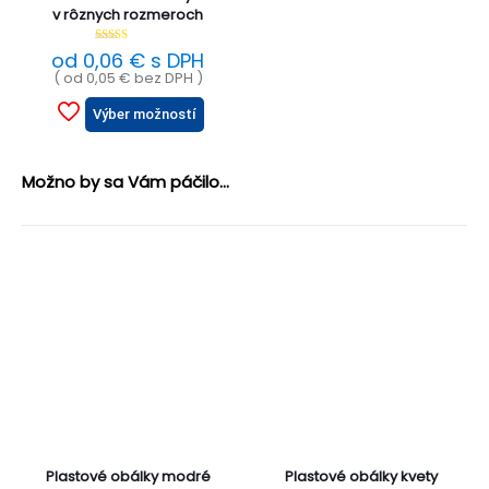
v rôznych rozmeroch
Hodnotenie
od
0,06
€
s DPH
5.00
( od
0,05
€
bez DPH )
z 5
Výber možností
Možno by sa Vám páčilo...
Plastové obálky modré
Plastové obálky kvety