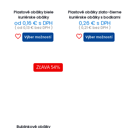
Plastové obálky biele
Plastové obálky zlato-čierne
kuriérske obálky
kuriérske obálky s bodkami
od
0,16
€
s DPH
0,26
€
s DPH
( od
0,13
€
bez DPH )
(
0,21
€
bez DPH )
Výber možností
Výber možností
ZĽAVA 54%
Bublinkové obálky