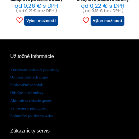
od
0,26
€
s DPH
od
0,22
€
s DPH
( od
0,21
€
bez DPH )
( od
0,18
€
bez DPH )
Výber možností
Výber možností
Užitočné informácie
Všeobecné obchodné podmienky
Ochrana osobných údajov
Reklamačný poriadok
Odstúpenie od zmluvy
Alternatívne riešenie sporov
Vyhlásenie o prístupnosti
Podmienky používania webu
Zákaznícky servis