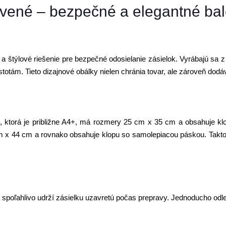
rvené – bezpečné a elegantné bal
 a štýlové riešenie pre bezpečné odosielanie zásielok. Vyrábajú sa 
istotám. Tieto dizajnové obálky nielen chránia tovar, ale zároveň dod
L, ktorá je približne A4+, má rozmery 25 cm x 35 cm a obsahuje k
cm x 44 cm a rovnako obsahuje klopu so samolepiacou páskou. Takt
 spoľahlivo udrží zásielku uzavretú počas prepravy. Jednoducho odl