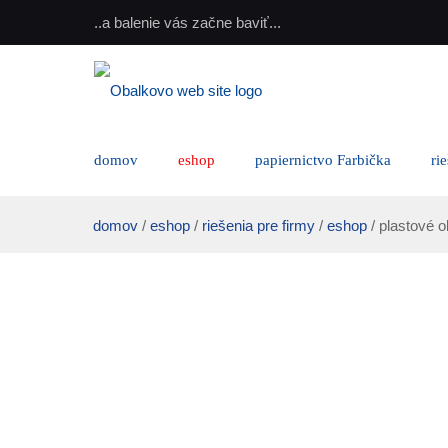
..a balenie vás začne baviť...
domov
eshop
papiernictvo Farbička
ri
domov
/
eshop
/
riešenia pre firmy
/
eshop
/ plastové 