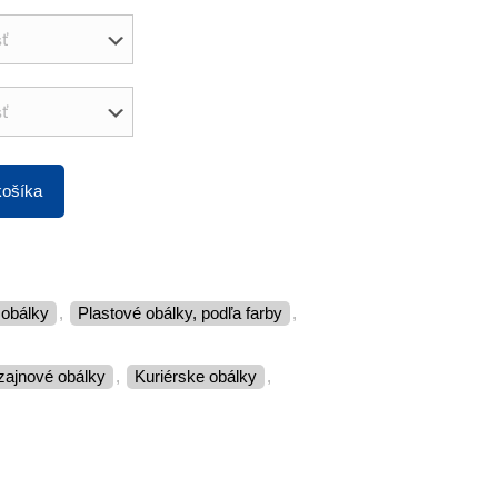
košíka
é obálky
,
Plastové obálky, podľa farby
,
dizajnové obálky
,
kuriérske obálky
,