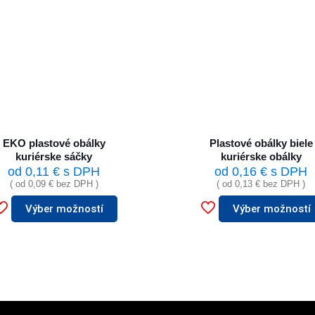
EKO plastové obálky
Plastové obálky biele
kuriérske sáčky
kuriérske obálky
od
0,11
€
s DPH
od
0,16
€
s DPH
( od
0,09
€
bez DPH )
( od
0,13
€
bez DPH )
Výber možností
Výber možností