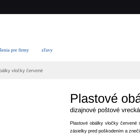
ešenia pre firmy
zľavy
obálky vločky červené
Plastové obá
dizajnové poštové vrecká
Plastové obálky vločky červené s
zásielky pred poškodením a znečis