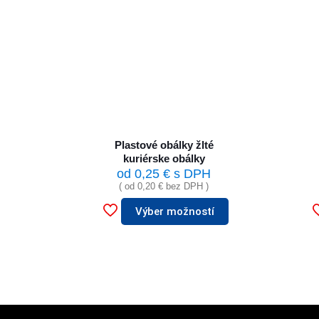
Plastové obálky žlté
kuriérske obálky
od
0,25
€
s DPH
( od
0,20
€
bez DPH )
Výber možností