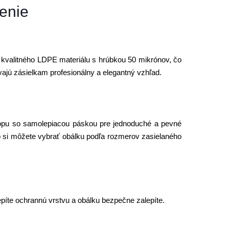
enie
z kvalitného LDPE materiálu s hrúbkou 50 mikrónov, čo
ávajú zásielkam profesionálny a elegantný vzhľad.
lopu so samolepiacou páskou pre jednoduché a pevné
o si môžete vybrať obálku podľa rozmerov zasielaného
epíte ochrannú vrstvu a obálku bezpečne zalepíte.