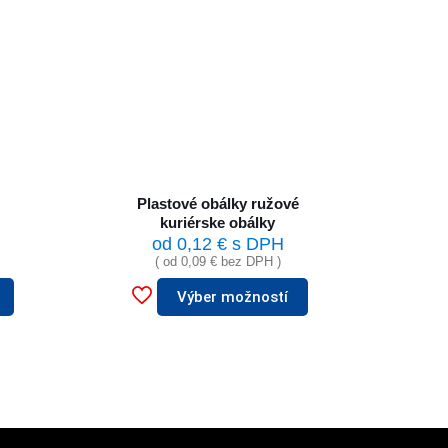
Plastové obálky ružové
kuriérske obálky
od
0,12
€
s DPH
( od
0,09
€
bez DPH )
Výber možností