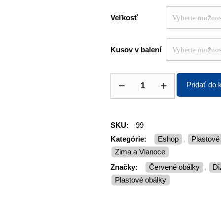
Veľkosť
Kusov v balení
Pridať do 
SKU:
99
Kategórie:
Eshop
,
Plastov
Zima a Vianoce
Značky:
červené obálky
,
plastové obálky