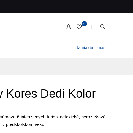
0
kontaktujte nás
y Kores Dedi Kolor
súprava 6 intenzívnych farieb, netoxické, neroztekavé
eti v predškolskom veku.