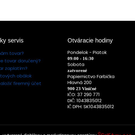
ky servis
Otváracie hodiny
Pondelok - Piatok
nám tovar?
09:00 - 16:30
e tovar doručený?
Sobota
ar zaplatím?
zatvorené
stových obálok
Papiernictvo Farbička
Hlavná 200
aložiť firemný účet
900 23 Viničné
IČO: 37 290 771
DIČ: 1043835012
IČ DPH: SK1043835012
©