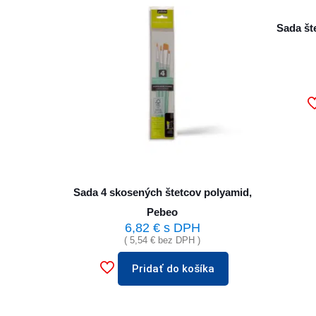
Sada šte
Sada 4 skosených štetcov polyamid,
Pebeo
6,82
€
s DPH
(
5,54
€
bez DPH )
Pridať do košíka