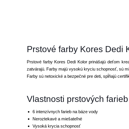
Prstové farby Kores Dedi K
Prstové farby Kores Dedi Kolor prinášajú deťom krea
zatvárajú. Farby majú vysokú kryciu schopnosť, sú m
Farby sú netoxické a bezpečné pre deti, spĺňajú certif
Vlastnosti prstových farie
6 intenzívnych farieb na báze vody
Neroztekavé a miešateľné
Vysoká krycia schopnosť