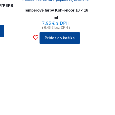
OR’PEPS
Temperové farby Koh-i-noor 10 × 16
ml
7,95
€
s DPH
(
6,46
€
bez DPH )
Pridať do košíka