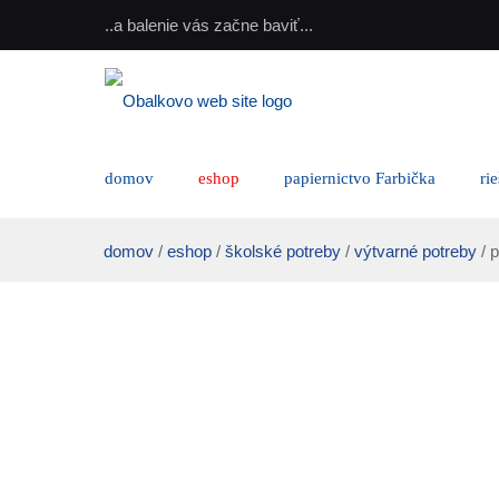
..a balenie vás začne baviť...
domov
eshop
papiernictvo Farbička
ri
domov
/
eshop
/
školské potreby
/
výtvarné potreby
/ p