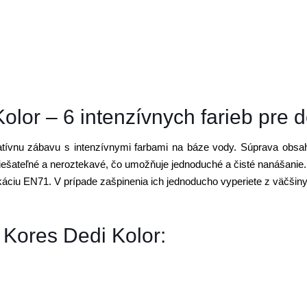
olor – 6 intenzívnych farieb pre d
tívnu zábavu s intenzívnymi farbami na báze vody. Súprava obsahu
iešateľné a neroztekavé, čo umožňuje jednoduché a čisté nanášanie.
ikáciu EN71. V prípade zašpinenia ich jednoducho vyperiete z väčšiny 
b Kores Dedi Kolor: