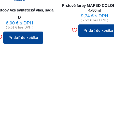
Prstové farby MAPED COL
tcov 4ks syntetický vlas, sada
4x80ml
9,74
€
s DPH
B
(
7,92
€
bez DPH )
6,90
€
s DPH
(
5,61
€
bez DPH )
Pridať do košíka
Pridať do košíka