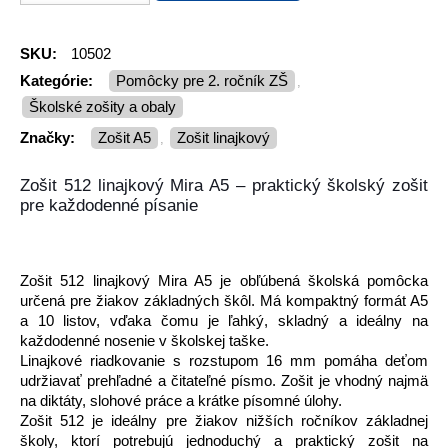
SKU:
10502
Kategórie:
Pomôcky pre 2. ročník ZŠ
,
Školské zošity a obaly
Značky:
zošit A5
zošit linajkový
,
Zošit 512 linajkový Mira A5 – praktický školský zošit
pre každodenné písanie
Zošit 512 linajkový Mira A5 je obľúbená školská pomôcka
určená pre žiakov základných škôl. Má kompaktný formát A5
a 10 listov, vďaka čomu je ľahký, skladný a ideálny na
každodenné nosenie v školskej taške.
Linajkové riadkovanie s rozstupom 16 mm pomáha deťom
udržiavať prehľadné a čitateľné písmo. Zošit je vhodný najmä
na diktáty, slohové práce a krátke písomné úlohy.
Zošit 512 je ideálny pre žiakov nižších ročníkov základnej
školy, ktorí potrebujú jednoduchý a praktický zošit na