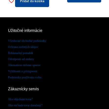
Pridať do košíka
Užitočné informácie
Všeobecné obchodné podmienky
Ochrana osobných údajov
Reklamačný poriadok
Odstúpenie od zmluvy
Alternatívne riešenie sporov
Vyhlásenie o prístupnosti
Podmienky používania webu
Zákaznícky servis
Ako objednám tovar?
Ako mi bude tovar doručený?