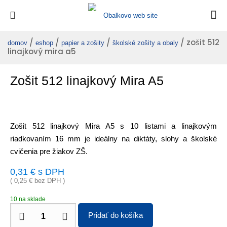
/
/
/
/ zošit 512
domov
eshop
papier a zošity
školské zošity a obaly
linajkový mira a5
Zošit 512 linajkový Mira A5
Zošit 512 linajkový Mira A5 s 10 listami a linajkovým
riadkovaním 16 mm je ideálny na diktáty, slohy a školské
cvičenia pre žiakov ZŠ.
0,31
€
s DPH
(
0,25
€
bez DPH )
10 na sklade
Pridať do košíka