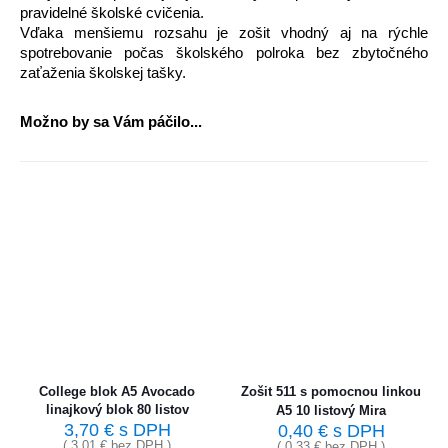
pravidelné školské cvičenia.
Vďaka menšiemu rozsahu je zošit vhodný aj na rýchle
spotrebovanie počas školského polroka bez zbytočného
zaťaženia školskej tašky.
Možno by sa Vám páčilo...
College blok A5 Avocado
Zošit 511 s pomocnou linkou
linajkový blok 80 listov
A5 10 listový Mira
3,70
€
s DPH
0,40
€
s DPH
(
3,01
€
bez DPH )
(
0,33
€
bez DPH )