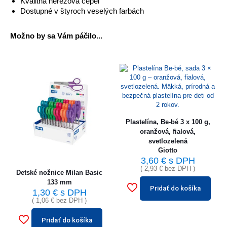
Kvalitná nerezová čepeľ
Dostupné v štyroch veselých farbách
Možno by sa Vám páčilo...
Plastelína, Be-bé 3 x 100 g,
oranžová, fialová,
svetlozelená
Giotto
3,60
€
s DPH
(
2,93
€
bez DPH )
Detské nožnice Milan Basic
133 mm
Pridať do košíka
1,30
€
s DPH
(
1,06
€
bez DPH )
Pridať do košíka