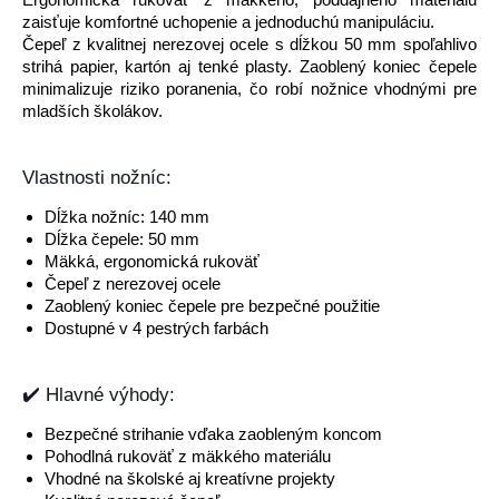
zaisťuje komfortné uchopenie a jednoduchú manipuláciu.
Čepeľ z kvalitnej nerezovej ocele s dĺžkou 50 mm spoľahlivo
strihá papier, kartón aj tenké plasty. Zaoblený koniec čepele
minimalizuje riziko poranenia, čo robí nožnice vhodnými pre
mladších školákov.
Vlastnosti nožníc:
Dĺžka nožníc: 140 mm
Dĺžka čepele: 50 mm
Mäkká, ergonomická rukoväť
Čepeľ z nerezovej ocele
Zaoblený koniec čepele pre bezpečné použitie
Dostupné v 4 pestrých farbách
✔️ Hlavné výhody:
Bezpečné strihanie vďaka zaobleným koncom
Pohodlná rukoväť z mäkkého materiálu
Vhodné na školské aj kreatívne projekty