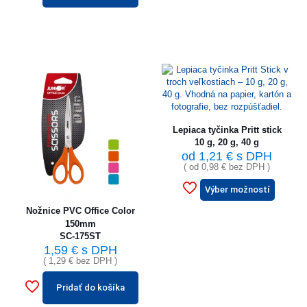
Lepiaca tyčinka Pritt stick
10 g, 20 g, 40 g
od
1,21
€
s DPH
( od
0,98
€
bez DPH )
Výber možností
Nožnice PVC Office Color
150mm
SC-175ST
1,59
€
s DPH
(
1,29
€
bez DPH )
Pridať do košíka