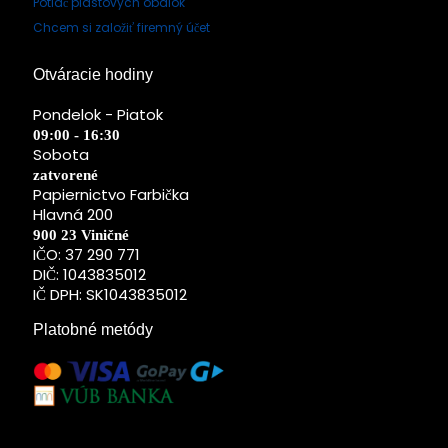
Potlač plastových obálok
Chcem si založiť firemný účet
Otváracie hodiny
Pondelok - Piatok
09:00 - 16:30
Sobota
zatvorené
Papiernictvo Farbička
Hlavná 200
900 23 Viničné
IČO: 37 290 771
DIČ: 1043835012
IČ DPH: SK1043835012
Platobné metódy