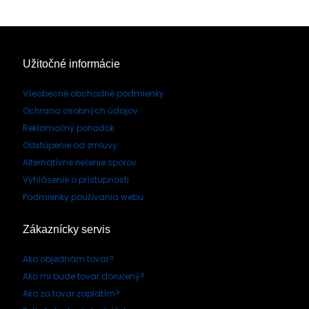
Užitočné informácie
Všeobecné obchodné podmienky
Ochrana osobných údajov
Reklamačný poriadok
Odstúpenie od zmluvy
Alternatívne riešenie sporov
Vyhlásenie o prístupnosti
Podmienky používania webu
Zákaznícky servis
Ako objednám tovar?
Ako mi bude tovar doručený?
Ako za tovar zaplatím?