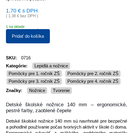
1,70
€
s DPH
(
1,38
€
bez DPH )
1 na sklade
Pridať do košíka
SKU:
0716
Kategórie:
Lepidlá a nožnice
,
Pomôcky pre 1. ročník ZŠ
Pomôcky pre 2. ročník ZŠ
,
,
Pomôcky pre 3. ročník ZŠ
Pomôcky pre 4. ročník ZŠ
,
Značky:
nožnice
tvorenie
,
Detské školské nožnice 140 mm – ergonomické,
pestré farby, zaoblené čepele
Detské školské nožnice 140 mm sú navrhnuté pre bezpečné
a pohodlné používanie počas tvorivých aktivít v škole či doma.
Ergonomická rukoväť z mäkkého, poddajného materiálu