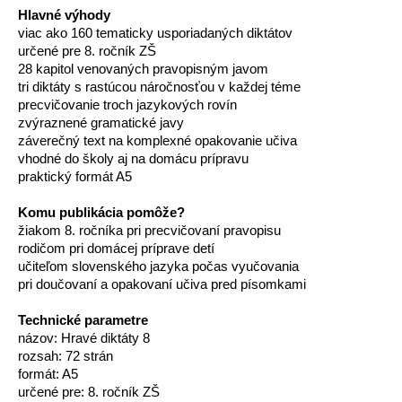
Hlavné výhody
viac ako 160 tematicky usporiadaných diktátov
určené pre 8. ročník ZŠ
28 kapitol venovaných pravopisným javom
tri diktáty s rastúcou náročnosťou v každej téme
precvičovanie troch jazykových rovín
zvýraznené gramatické javy
záverečný text na komplexné opakovanie učiva
vhodné do školy aj na domácu prípravu
praktický formát A5
Komu publikácia pomôže?
žiakom 8. ročníka pri precvičovaní pravopisu
rodičom pri domácej príprave detí
učiteľom slovenského jazyka počas vyučovania
pri doučovaní a opakovaní učiva pred písomkami
Technické parametre
názov: Hravé diktáty 8
rozsah: 72 strán
formát: A5
určené pre: 8. ročník ZŠ