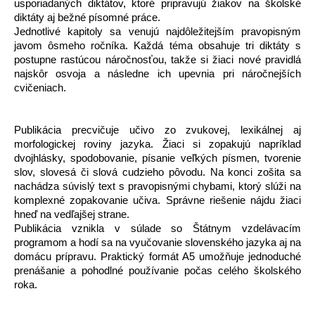
usporiadaných diktátov, ktoré pripravujú žiakov na školské
diktáty aj bežné písomné práce.
Jednotlivé kapitoly sa venujú najdôležitejším pravopisným
javom ôsmeho ročníka. Každá téma obsahuje tri diktáty s
postupne rastúcou náročnosťou, takže si žiaci nové pravidlá
najskôr osvoja a následne ich upevnia pri náročnejších
cvičeniach.
Publikácia precvičuje učivo zo zvukovej, lexikálnej aj
morfologickej roviny jazyka. Žiaci si zopakujú napríklad
dvojhlásky, spodobovanie, písanie veľkých písmen, tvorenie
slov, slovesá či slová cudzieho pôvodu. Na konci zošita sa
nachádza súvislý text s pravopisnými chybami, ktorý slúži na
komplexné zopakovanie učiva. Správne riešenie nájdu žiaci
hneď na vedľajšej strane.
Publikácia vznikla v súlade so Štátnym vzdelávacím
programom a hodí sa na vyučovanie slovenského jazyka aj na
domácu prípravu. Praktický formát A5 umožňuje jednoduché
prenášanie a pohodlné používanie počas celého školského
roka.