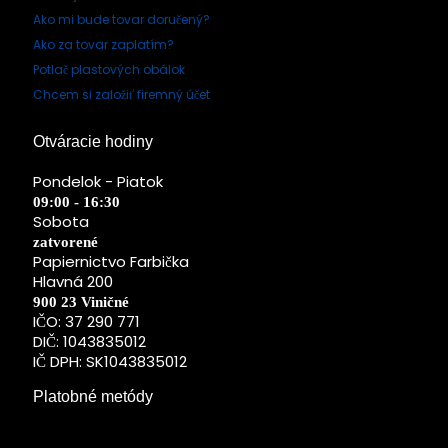
Ako mi bude tovar doručený?
Ako za tovar zaplatím?
Potlač plastových obálok
Chcem si založiť firemný účet
Otváracie hodiny
Pondelok - Piatok
09:00 - 16:30
Sobota
zatvorené
Papiernictvo Farbička
Hlavná 200
900 23 Viničné
IČO: 37 290 771
DIČ: 1043835012
IČ DPH: SK1043835012
Platobné metódy