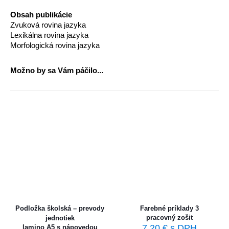
Obsah publikácie
Zvuková rovina jazyka
Lexikálna rovina jazyka
Morfologická rovina jazyka
Možno by sa Vám páčilo...
Podložka školská – prevody
Farebné príklady 3
pracovný zošit
jednotiek
7,20
€
s DPH
lamino A5 s nápovedou