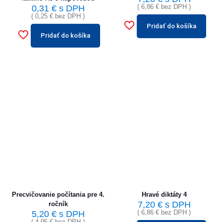
(
6,86
€
bez DPH )
0,31
€
s DPH
(
0,25
€
bez DPH )
Pridať do košíka
Pridať do košíka
Precvičovanie počítania pre 4.
Hravé diktáty 4
7,20
€
s DPH
ročník
(
6,86
€
bez DPH )
5,20
€
s DPH
(
4,95
€
bez DPH )