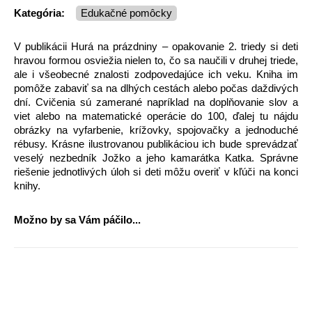
Kategória:
Edukačné pomôcky
V publikácii Hurá na prázdniny – opakovanie 2. triedy si deti
hravou formou osviežia nielen to, čo sa naučili v druhej triede,
ale i všeobecné znalosti zodpovedajúce ich veku. Kniha im
pomôže zabaviť sa na dlhých cestách alebo počas daždivých
dní. Cvičenia sú zamerané napríklad na doplňovanie slov a
viet alebo na matematické operácie do 100, ďalej tu nájdu
obrázky na vyfarbenie, krížovky, spojovačky a jednoduché
rébusy. Krásne ilustrovanou publikáciou ich bude sprevádzať
veselý nezbedník Jožko a jeho kamarátka Katka. Správne
riešenie jednotlivých úloh si deti môžu overiť v kľúči na konci
knihy.
Možno by sa Vám páčilo...