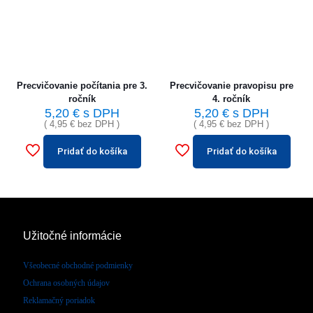
Precvičovanie počítania pre 3.
Precvičovanie pravopisu pre
ročník
4. ročník
5,20
€
s DPH
5,20
€
s DPH
(
4,95
€
bez DPH )
(
4,95
€
bez DPH )
Pridať do košíka
Pridať do košíka
Užitočné informácie
Všeobecné obchodné podmienky
Ochrana osobných údajov
Reklamačný poriadok