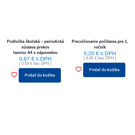
Podložka školská – periodická
Precvičovanie počítania pre 1.
sústava prvkov
ročník
lamino A4 s nápovedou
5,20
€
s DPH
0,67
€
s DPH
(
4,95
€
bez DPH )
(
0,54
€
bez DPH )
Pridať do košíka
Pridať do košíka