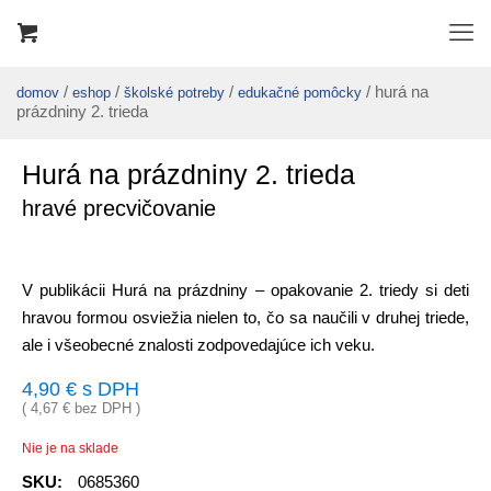
/
/
/
/ hurá na
domov
eshop
školské potreby
edukačné pomôcky
prázdniny 2. trieda
Hurá na prázdniny 2. trieda
hravé precvičovanie
V publikácii Hurá na prázdniny – opakovanie 2. triedy si deti
hravou formou osviežia nielen to, čo sa naučili v druhej triede,
ale i všeobecné znalosti zodpovedajúce ich veku.
4,90
€
s DPH
(
4,67
€
bez DPH )
Nie je na sklade
SKU:
0685360